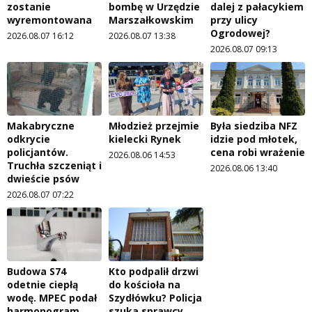
zostanie
bombę w Urzędzie
dalej z pałacykiem
wyremontowana
Marszałkowskim
przy ulicy
Ogrodowej?
2026.08.07 16:12
2026.08.07 13:38
2026.08.07 09:13
Makabryczne
Młodzież przejmie
Była siedziba NFZ
odkrycie
kielecki Rynek
idzie pod młotek,
policjantów.
cena robi wrażenie
2026.08.06 14:53
Truchła szczeniąt i
2026.08.06 13:40
dwieście psów
2026.08.07 07:22
Budowa S74
Kto podpalił drzwi
odetnie ciepłą
do kościoła na
wodę. MPEC podał
Szydłówku? Policja
harmonogram
szuka sprawcy