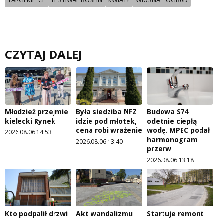
TARGI KIELCE
FESTIWAL ROSLIN
KWIATY
WIOSNA
OGRóD
CZYTAJ DALEJ
Młodzież przejmie
Była siedziba NFZ
Budowa S74
kielecki Rynek
idzie pod młotek,
odetnie ciepłą
cena robi wrażenie
wodę. MPEC podał
2026.08.06 14:53
harmonogram
2026.08.06 13:40
przerw
2026.08.06 13:18
Kto podpalił drzwi
Akt wandalizmu
Startuje remont