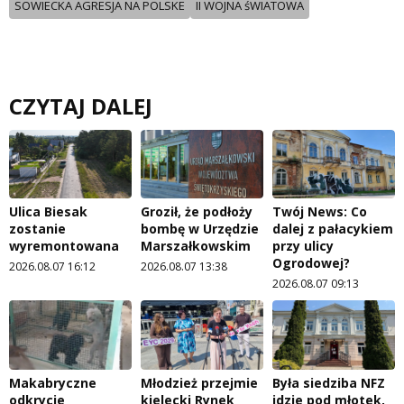
SOWIECKA AGRESJA NA POLSKE
II WOJNA śWIATOWA
CZYTAJ DALEJ
Ulica Biesak
Groził, że podłoży
Twój News: Co
zostanie
bombę w Urzędzie
dalej z pałacykiem
wyremontowana
Marszałkowskim
przy ulicy
Ogrodowej?
2026.08.07 16:12
2026.08.07 13:38
2026.08.07 09:13
Makabryczne
Młodzież przejmie
Była siedziba NFZ
odkrycie
kielecki Rynek
idzie pod młotek,