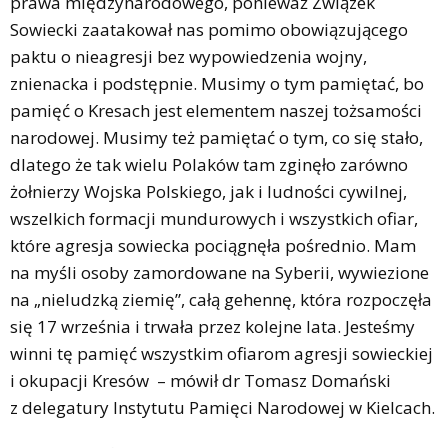
prawa międzynarodowego, ponieważ Związek
Sowiecki zaatakował nas pomimo obowiązującego
paktu o nieagresji bez wypowiedzenia wojny,
znienacka i podstępnie. Musimy o tym pamiętać, bo
pamięć o Kresach jest elementem naszej tożsamości
narodowej. Musimy też pamiętać o tym, co się stało,
dlatego że tak wielu Polaków tam zginęło zarówno
żołnierzy Wojska Polskiego, jak i ludności cywilnej,
wszelkich formacji mundurowych i wszystkich ofiar,
które agresja sowiecka pociągnęła pośrednio. Mam
na myśli osoby zamordowane na Syberii, wywiezione
na „nieludzką ziemię”, całą gehennę, która rozpoczęła
się 17 września i trwała przez kolejne lata. Jesteśmy
winni tę pamięć wszystkim ofiarom agresji sowieckiej
i okupacji Kresów – mówił dr Tomasz Domański
z delegatury Instytutu Pamięci Narodowej w Kielcach.