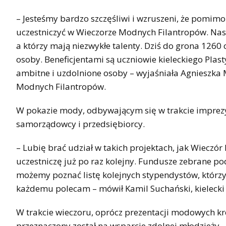
– Jesteśmy bardzo szczęśliwi i wzruszeni, że pomimo 
uczestniczyć w Wieczorze Modnych Filantropów. Nasz
a którzy mają niezwykłe talenty. Dziś do grona 1260 
osoby. Beneficjentami są uczniowie kieleckiego Pla
ambitne i uzdolnione osoby – wyjaśniała Agnieszk
Modnych Filantropów.
W pokazie mody, odbywającym się w trakcie imprezy,
samorządowcy i przedsiębiorcy.
– Lubię brać udział w takich projektach, jak Wieczó
uczestniczę już po raz kolejny. Fundusze zebrane po
możemy poznać listę kolejnych stypendystów, którzy
każdemu polecam – mówił Kamil Suchański, kielecki p
W trakcie wieczoru, oprócz prezentacji modowych krea
przeznaczony został na wsparcie zdolnej młodzieży.