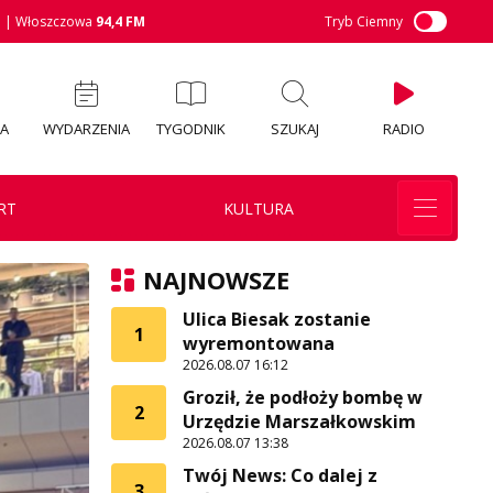
M
| Włoszczowa
94,4 FM
Tryb Ciemny
IA
WYDARZENIA
TYGODNIK
SZUKAJ
RADIO
RT
KULTURA
NAJNOWSZE
Ulica Biesak zostanie
1
wyremontowana
2026.08.07 16:12
Groził, że podłoży bombę w
2
Urzędzie Marszałkowskim
2026.08.07 13:38
Twój News: Co dalej z
3