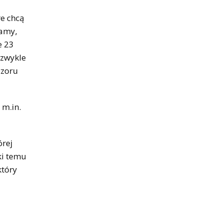
re chcą
ramy,
e 23
ezwykle
czoru
 m.in.
órej
ki temu
który