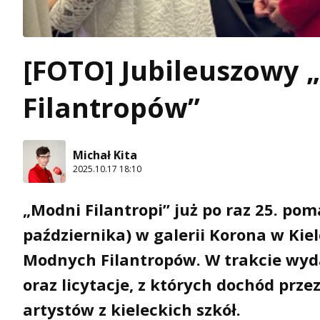
[FOTO] Jubileuszowy
Filantropów”
Michał Kita
2025.10.17 18:10
„Modni Filantropi” już po raz 25. pom
października) w galerii Korona w Kie
Modnych Filantropów. W trakcie wyda
oraz licytacje, z których dochód prz
artystów z kieleckich szkół.