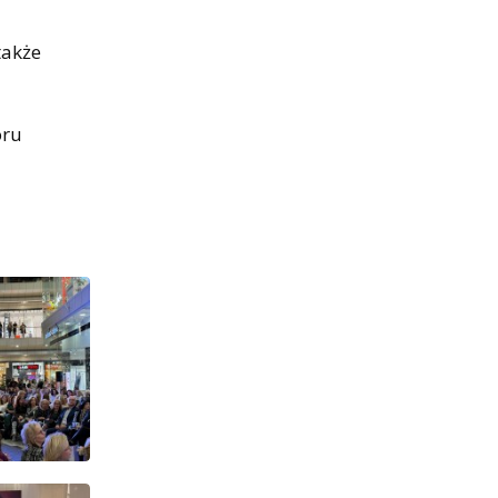
także
oru