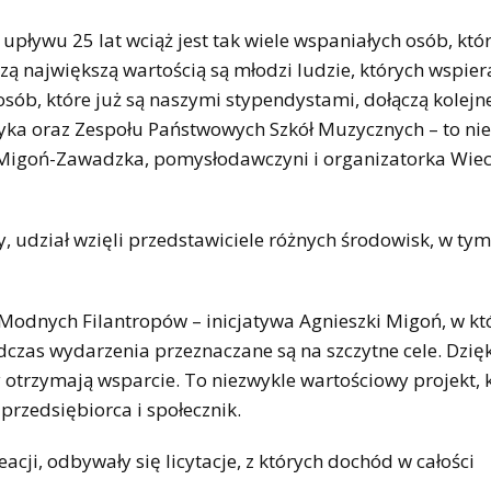
upływu 25 lat wciąż jest tak wiele wspaniałych osób, któ
ą największą wartością są młodzi ludzie, których wspie
osób, które już są naszymi stypendystami, dołączą kolejn
styka oraz Zespołu Państwowych Szkół Muzycznych – to ni
a Migoń-Zawadzka, pomysłodawczyni i organizatorka Wie
 udział wzięli przedstawiciele różnych środowisk, w tym
r Modnych Filantropów – inicjatywa Agnieszki Migoń, w kt
dczas wydarzenia przeznaczane są na szczytne cele. Dzię
 otrzymają wsparcie. To niezwykle wartościowy projekt, 
rzedsiębiorca i społecznik.
cji, odbywały się licytacje, z których dochód w całości