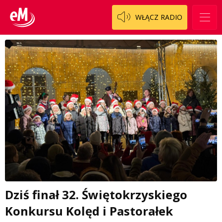
WŁĄCZ RADIO
Dziś finał 32. Świętokrzyskiego
Konkursu Kolęd i Pastorałek