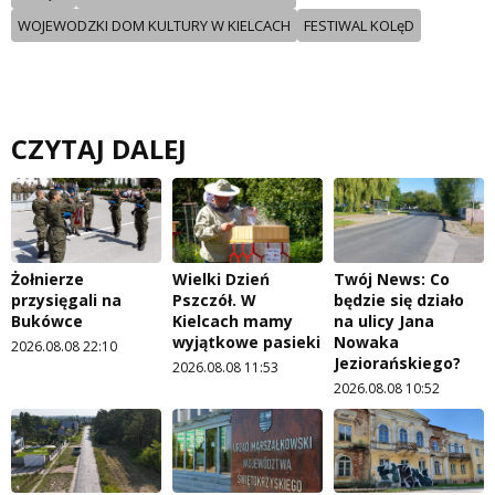
WOJEWODZKI DOM KULTURY W KIELCACH
FESTIWAL KOLęD
CZYTAJ DALEJ
Żołnierze
Wielki Dzień
Twój News: Co
przysięgali na
Pszczół. W
będzie się działo
Bukówce
Kielcach mamy
na ulicy Jana
wyjątkowe pasieki
Nowaka
2026.08.08 22:10
Jeziorańskiego?
2026.08.08 11:53
2026.08.08 10:52