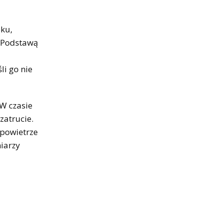
oku,
- Podstawą
li go nie
 W czasie
zatrucie.
 powietrze
niarzy