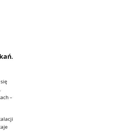
kań.
 się
.
tach –
alacji
taje