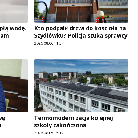
płą wodę.
Kto podpalił drzwi do kościoła na
ram
Szydłówku? Policja szuka sprawcy
2026.08.06 11:54
wę
Termomodernizacja kolejnej
a
szkoły zakończona
2026.08.05 15:17