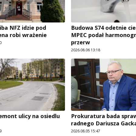
iba NFZ idzie pod
Budowa S74 odetnie cie
ena robi wrażenie
MPEC podał harmonog
przerw
0
2026.08.06 13:18
emont ulicy na osiedlu
Prokuratura bada spra
radnego Dariusza Gack
9
2026.08.05 15:47