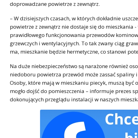
doprowadzane powietrze z zewnątrz.
– W dzisiejszych czasach, w których dokładnie uszcz
powietrze z zewnątrz nie dostaje się do mieszkania 
prawidłowego funkcjonowania przewodów kominowych
grzewczych i wentylacyjnych. To tak zwany ciąg grawi
ma, mieszkanie będzie hermetyczne, co stanowi pot
Na duże niebezpieczeństwo są narażone również osob
niedoboru powietrza przewód może zassać spaliny i c
Osoby, które mają w mieszkaniu piecyk, muszą być os
mogło dojść do pomieszczenia – informuje prezes spó
dokonujących przeglądu instalacji w naszych mieszk