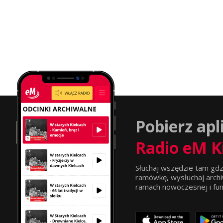
Pobierz apl
Radio eM K
Słuchaj wszędzie tam gdz
ramówkę, wysłuchaj archi
ramach nowoczesnej i funkc