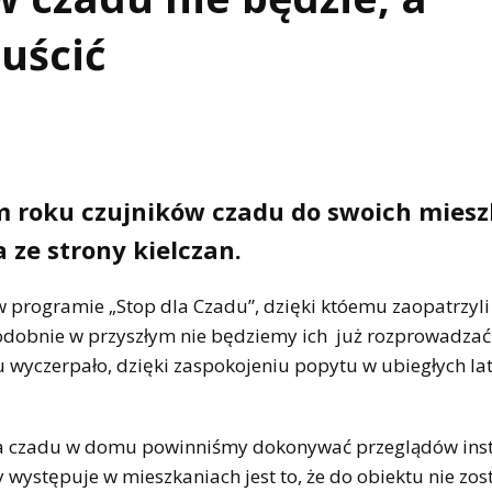
uścić
m roku czujników czadu do swoich miesz
 ze strony kielczan.
w programie „Stop dla Czadu”, dzięki któemu zaopatrzyli
odobnie w przyszłym nie będziemy ich już rozprowadzać
u wyczerpało, dzięki zaspokojeniu popytu w ubiegłych la
ia czadu w domu powinniśmy dokonywać przeglądów inst
ystępuje w mieszkaniach jest to, że do obiektu nie zos