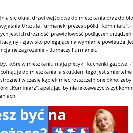
elnia się okna, drzwi wejściowe do mieszkania oraz do bl
- wyjaśnia Urszula Furmanek, prezes spółki "Kominiarz". 
 jest ich drożność, prawidłowość podłączeń urządzeń
tacyjny - zjawisko polegające na wymianie powietrza. Jeś
encjalne zagrożenie – tłumaczy Furmanek.
y, które w mieszkaniu mają piecyk i kuchenki gazowe. -
ofnąć je do mieszkania, a skutkiem tego jest śmiertelne 
trożne i w czasie kąpieli mieć rozszczelnione okno, żeby
łki „Kominiarz”, apelując, by nie lekceważyć wizyt komi
aniach.