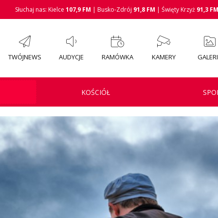
Słuchaj nas: Kielce
107,9 FM
| Busko-Zdrój
91,8 FM
| Święty Krzyż
91,3 F
TWÓJNEWS
AUDYCJE
RAMÓWKA
KAMERY
GALER
KOŚCIÓŁ
SPO