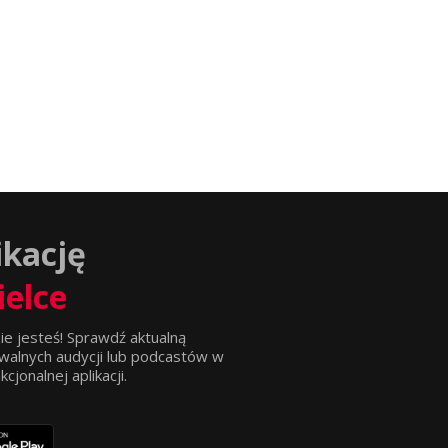
ikację
ielce
ie jesteś! Sprawdź aktualną
walnych audycji lub podcastów w
jonalnej aplikacji.