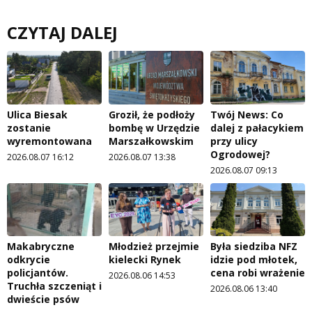
CZYTAJ DALEJ
Ulica Biesak
Groził, że podłoży
Twój News: Co
zostanie
bombę w Urzędzie
dalej z pałacykiem
wyremontowana
Marszałkowskim
przy ulicy
Ogrodowej?
2026.08.07 16:12
2026.08.07 13:38
2026.08.07 09:13
Makabryczne
Młodzież przejmie
Była siedziba NFZ
odkrycie
kielecki Rynek
idzie pod młotek,
policjantów.
cena robi wrażenie
2026.08.06 14:53
Truchła szczeniąt i
2026.08.06 13:40
dwieście psów