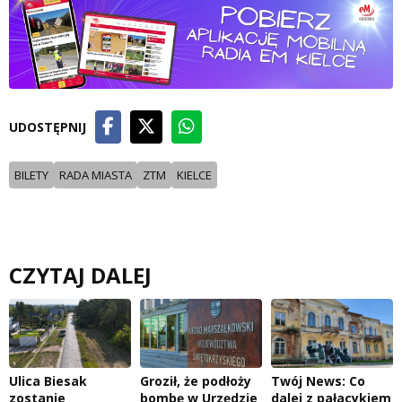
UDOSTĘPNIJ
BILETY
RADA MIASTA
ZTM
KIELCE
CZYTAJ DALEJ
Ulica Biesak
Groził, że podłoży
Twój News: Co
zostanie
bombę w Urzędzie
dalej z pałacykiem