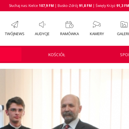
Słuchaj nas: Kielce
107,9 FM
| Busko-Zdrój
91,8 FM
| Święty Krzyż
91,3 F
TWÓJNEWS
AUDYCJE
RAMÓWKA
KAMERY
GALER
KOŚCIÓŁ
SPO