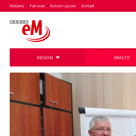
Reklama
Patronat
Koncert życzeń
Kontakt
REGION
MIASTO