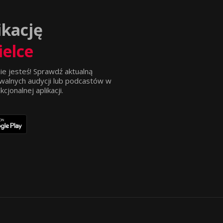
ikację
ielce
ie jesteś! Sprawdź aktualną
walnych audycji lub podcastów w
jonalnej aplikacji.