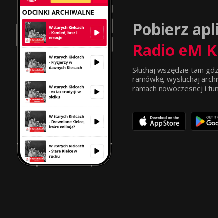
Pobierz apl
Radio eM K
Słuchaj wszędzie tam gdz
ramówkę, wysłuchaj archi
ramach nowoczesnej i funkc