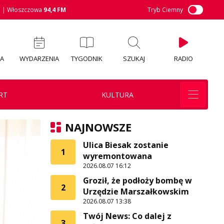
M
| Włoszczowa
94,4 FM
Tryb Ciemny
IA
WYDARZENIA
TYGODNIK
SZUKAJ
RADIO
RT
KULTURA
NAJNOWSZE
Ulica Biesak zostanie
1
wyremontowana
2026.08.07 16:12
Groził, że podłoży bombę w
2
Urzędzie Marszałkowskim
2026.08.07 13:38
Twój News: Co dalej z
3