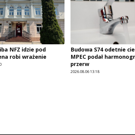
iba NFZ idzie pod
Budowa S74 odetnie cie
ena robi wrażenie
MPEC podał harmonog
przerw
0
2026.08.06 13:18