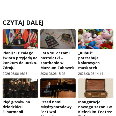
CZYTAJ DALEJ
Pianiści z całego
Lata 90. oczami
„Kubuś”
świata przyjadą na
nastolatki –
potrzebuje
konkurs do Buska-
spotkanie w
kolorowych
Zdroju
Muzeum Zabawek
maskotek
2026.08.06 16:15
2026.08.06 15:02
2026.08.06 14:14
Pięć głosów na
Przed nami
Inauguracja
dziedzińcu
Międzynarodowy
nowego sezonu w
Filharmonii
Festiwal
Kieleckim Teatrze