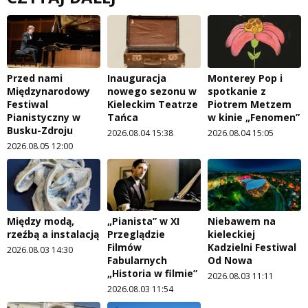
Przed nami
Inauguracja
Monterey Pop i
Międzynarodowy
nowego sezonu w
spotkanie z
Festiwal
Kieleckim Teatrze
Piotrem Metzem
Pianistyczny w
Tańca
w kinie „Fenomen”
Busku-Zdroju
2026.08.04 15:38
2026.08.04 15:05
2026.08.05 12:00
Między modą,
„Pianista” w XI
Niebawem na
rzeźbą a instalacją
Przeglądzie
kieleckiej
Filmów
Kadzielni Festiwal
2026.08.03 14:30
Fabularnych
Od Nowa
„Historia w filmie”
2026.08.03 11:11
2026.08.03 11:54