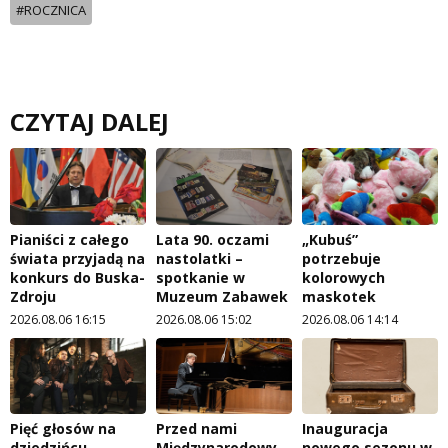
#ROCZNICA
CZYTAJ DALEJ
Pianiści z całego
Lata 90. oczami
„Kubuś”
świata przyjadą na
nastolatki –
potrzebuje
konkurs do Buska-
spotkanie w
kolorowych
Zdroju
Muzeum Zabawek
maskotek
2026.08.06 16:15
2026.08.06 15:02
2026.08.06 14:14
Pięć głosów na
Przed nami
Inauguracja
dziedzińcu
Międzynarodowy
nowego sezonu w