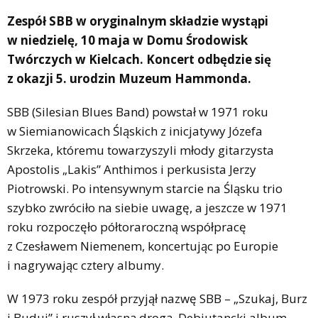
Zespół SBB w oryginalnym składzie wystąpi
w niedzielę, 10 maja w Domu Środowisk
Twórczych w Kielcach. Koncert odbędzie się
z okazji 5. urodzin Muzeum Hammonda.
SBB (Silesian Blues Band) powstał w 1971 roku
w Siemianowicach Śląskich z inicjatywy Józefa
Skrzeka, któremu towarzyszyli młody gitarzysta
Apostolis „Lakis” Anthimos i perkusista Jerzy
Piotrowski. Po intensywnym starcie na Śląsku trio
szybko zwróciło na siebie uwagę, a jeszcze w 1971
roku rozpoczęło półtoraroczną współpracę
z Czesławem Niemenem, koncertując po Europie
i nagrywając cztery albumy.
W 1973 roku zespół przyjął nazwę SBB – „Szukaj, Burz
i Buduj” i ruszył własną drogą. Debiutancki album