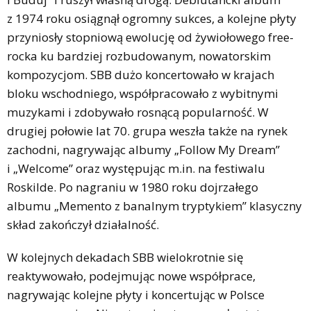
z 1974 roku osiągnął ogromny sukces, a kolejne płyty
przyniosły stopniową ewolucję od żywiołowego free-
rocka ku bardziej rozbudowanym, nowatorskim
kompozycjom. SBB dużo koncertowało w krajach
bloku wschodniego, współpracowało z wybitnymi
muzykami i zdobywało rosnącą popularność. W
drugiej połowie lat 70. grupa weszła także na rynek
zachodni, nagrywając albumy „Follow My Dream”
i „Welcome” oraz występując m.in. na festiwalu
Roskilde. Po nagraniu w 1980 roku dojrzałego
albumu „Memento z banalnym tryptykiem” klasyczny
skład zakończył działalność.
W kolejnych dekadach SBB wielokrotnie się
reaktywowało, podejmując nowe współprace,
nagrywając kolejne płyty i koncertując w Polsce