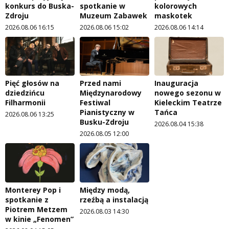
konkurs do Buska-
spotkanie w
kolorowych
Zdroju
Muzeum Zabawek
maskotek
2026.08.06 16:15
2026.08.06 15:02
2026.08.06 14:14
Pięć głosów na
Przed nami
Inauguracja
dziedzińcu
Międzynarodowy
nowego sezonu w
Filharmonii
Festiwal
Kieleckim Teatrze
Pianistyczny w
Tańca
2026.08.06 13:25
Busku-Zdroju
2026.08.04 15:38
2026.08.05 12:00
Monterey Pop i
Między modą,
spotkanie z
rzeźbą a instalacją
Piotrem Metzem
2026.08.03 14:30
w kinie „Fenomen”