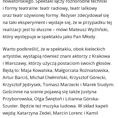
nowatorskiego. Spektakl łączy różnorodne techniki
i formy teatralne: teatr radiowy, teatr lalkowy
oraz teatr ożywionej formy. Reżyser zdecydował się
na taki eksperyment i wydaje się, że w przypadku tej
realizacji jest to słuszne – mówi Mateusz Wyżliński,
który występuje w spektaklu jako Pan Młody.
Warto podkreślić, że w spektaklu, obok kieleckich
artystów, wystąpią również znani aktorzy z Krakowa
i Warszawy, którzy użyczą postaciom swoich głosów.
Będą to: Maja Kowalska, Małgorzata Rożniatowska,
Artur Barciś, Michał Chełmiński, Krzysztof Górecki,
Krzysztof Jędrysek, Tomasz Marzecki i Marek Siudym.
Gościnnie na scenie pojawią się także Justyna
Przyborowska, Olga Świętoń i Lilianna Górska-
Szuster. Będzie też muzyka ludowa. W skład kapeli
wejdą: Katarzyna Zedel, Marcin Lorenc i Kamil