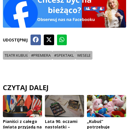
UDOSTĘPNIJ
TEATR KUBUś
#PREMIERA
#SPEKTAKL
WESELE
CZYTAJ DALEJ
Pianiści z całego
Lata 90. oczami
„Kubuś”
świata przyjadą na
nastolatki –
potrzebuje