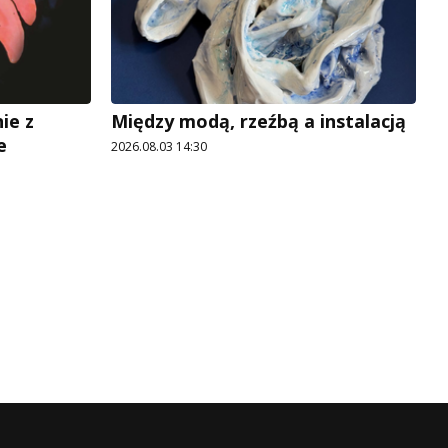
ie z
Między modą, rzeźbą a instalacją
e
2026.08.03 14:30