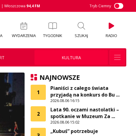
M
| Włoszczowa
94,4 FM
Tryb Ciemny
IA
WYDARZENIA
TYGODNIK
SZUKAJ
RADIO
RT
KULTURA
NAJNOWSZE
Pianiści z całego świata
1
przyjadą na konkurs do Bu ...
2026.08.06 16:15
Lata 90. oczami nastolatki –
2
spotkanie w Muzeum Za ...
2026.08.06 15:02
„Kubuś” potrzebuje
3