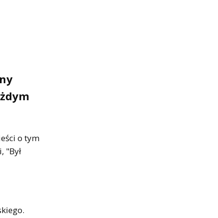
zny
każdym
eści o tym
, "Był
skiego.