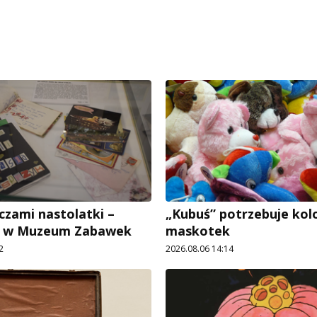
czami nastolatki –
„Kubuś” potrzebuje ko
e w Muzeum Zabawek
maskotek
2
2026.08.06 14:14