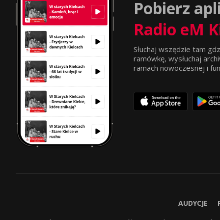
Pobierz apl
Radio eM K
Słuchaj wszędzie tam gdz
ramówkę, wysłuchaj archi
ramach nowoczesnej i funkc
AUDYCJE