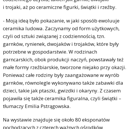
i trojaki, aż po ceramiczne figurki, świątki i rzeźby.
- Moją ideą było pokazanie, w jaki sposób ewoluuje
ceramika ludowa. Zaczynamy od form użytkowych,
czyli od sztuki związanej z codziennością, tzn.
garnków, rynienek, dwojaków i trojaków, które były
potrzebne w gospodarstwie. W rodzinach
garncarskich, obok produkcji naczyń, powstawały też
małe formy rzeźbiarskie, tworzone niejako przy okazji.
Ponieważ całe rodziny były zaangażowane w wyrób
garnków, równolegle wykonywano także zabawki dla
dzieci, takie jak ptaszki, gwizdki i okaryny. Z czasem
pojawiła się także ceramika figuralna, czyli świątki –
tłumaczy Emilia Pstrągowska.
Na wystawie znajduje się około 80 eksponatów
pochodzących z czterech ważnych ośrodków