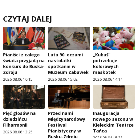
CZYTAJ DALEJ
Pianiści z całego
Lata 90. oczami
„Kubuś”
świata przyjadą na
nastolatki –
potrzebuje
konkurs do Buska-
spotkanie w
kolorowych
Zdroju
Muzeum Zabawek
maskotek
2026.08.06 16:15
2026.08.06 15:02
2026.08.06 14:14
Pięć głosów na
Przed nami
Inauguracja
dziedzińcu
Międzynarodowy
nowego sezonu w
Filharmonii
Festiwal
Kieleckim Teatrze
Pianistyczny w
Tańca
2026.08.06 13:25
Busku-Zdroju
2026.08.04 15:38