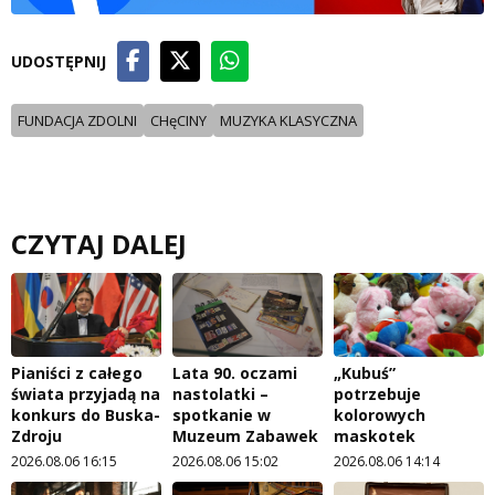
UDOSTĘPNIJ
FUNDACJA ZDOLNI
CHęCINY
MUZYKA KLASYCZNA
CZYTAJ DALEJ
Pianiści z całego
Lata 90. oczami
„Kubuś”
świata przyjadą na
nastolatki –
potrzebuje
konkurs do Buska-
spotkanie w
kolorowych
Zdroju
Muzeum Zabawek
maskotek
2026.08.06 16:15
2026.08.06 15:02
2026.08.06 14:14