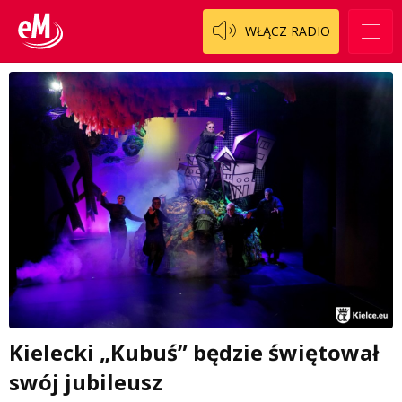
WŁĄCZ RADIO
Kielecki „Kubuś” będzie świętował
swój jubileusz