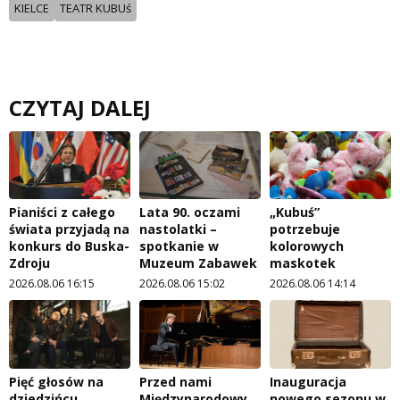
KIELCE
TEATR KUBUś
CZYTAJ DALEJ
Pianiści z całego
Lata 90. oczami
„Kubuś”
świata przyjadą na
nastolatki –
potrzebuje
konkurs do Buska-
spotkanie w
kolorowych
Zdroju
Muzeum Zabawek
maskotek
2026.08.06 16:15
2026.08.06 15:02
2026.08.06 14:14
Pięć głosów na
Przed nami
Inauguracja
dziedzińcu
Międzynarodowy
nowego sezonu w