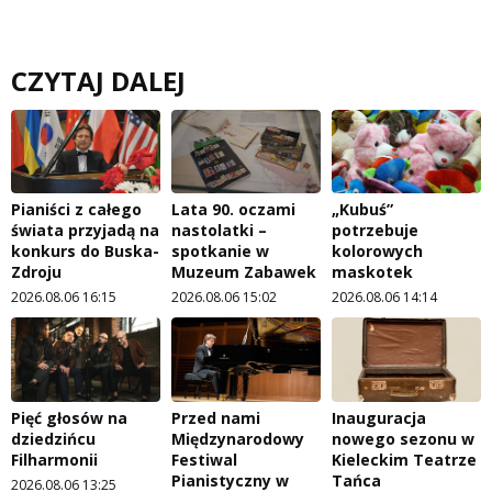
CZYTAJ DALEJ
Pianiści z całego
Lata 90. oczami
„Kubuś”
świata przyjadą na
nastolatki –
potrzebuje
konkurs do Buska-
spotkanie w
kolorowych
Zdroju
Muzeum Zabawek
maskotek
2026.08.06 16:15
2026.08.06 15:02
2026.08.06 14:14
Pięć głosów na
Przed nami
Inauguracja
dziedzińcu
Międzynarodowy
nowego sezonu w
Filharmonii
Festiwal
Kieleckim Teatrze
Pianistyczny w
Tańca
2026.08.06 13:25