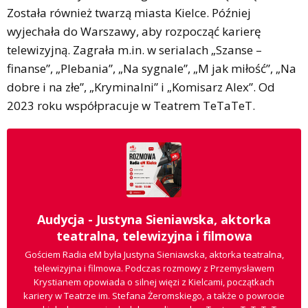
Została również twarzą miasta Kielce. Później
wyjechała do Warszawy, aby rozpocząć karierę
telewizyjną. Zagrała m.in. w serialach „Szanse –
finanse”, „Plebania”, „Na sygnale”, „M jak miłość”, „Na
dobre i na złe”, „Kryminalni” i „Komisarz Alex”. Od
2023 roku współpracuje w Teatrem TeTaTeT.
Audycja - Justyna Sieniawska, aktorka
teatralna, telewizyjna i filmowa
Gościem Radia eM była Justyna Sieniawska, aktorka teatralna,
telewizyjna i filmowa. Podczas rozmowy z Przemysławem
Krystianem opowiada o silnej więzi z Kielcami, początkach
kariery w Teatrze im. Stefana Żeromskiego, a także o powrocie