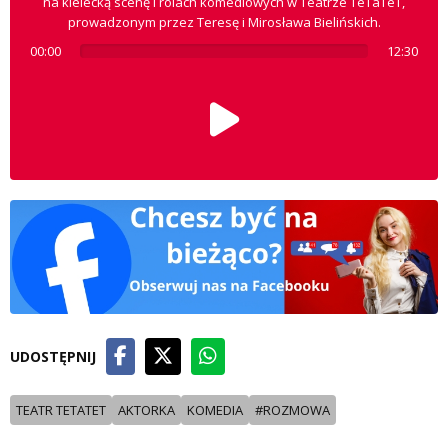
na kielecką scenę i rolach komediowych w Teatrze TeTaTeT,
prowadzonym przez Teresę i Mirosława Bielińskich.
00:00
12:30
UDOSTĘPNIJ
TEATR TETATET
AKTORKA
KOMEDIA
#ROZMOWA