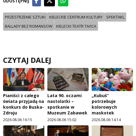
UDOSTĘPNIJ
PRZESTRZENIE SZTUKI
KIELECKIE CENTRUM KULTURY
SPEKTAKL
BALLADY BEZ ROMANSOW
KIELECKI TEATR TAńCA
CZYTAJ DALEJ
Pianiści z całego
Lata 90. oczami
„Kubuś”
świata przyjadą na
nastolatki –
potrzebuje
konkurs do Buska-
spotkanie w
kolorowych
Zdroju
Muzeum Zabawek
maskotek
2026.08.06 16:15
2026.08.06 15:02
2026.08.06 14:14