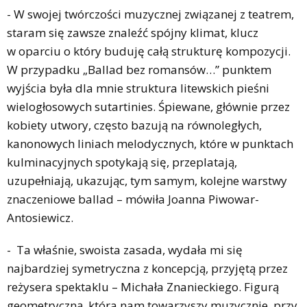
- W swojej twórczości muzycznej związanej z teatrem,
staram się zawsze znaleźć spójny klimat, klucz
w oparciu o który buduję całą strukturę kompozycji.
W przypadku „Ballad bez romansów…” punktem
wyjścia była dla mnie struktura litewskich pieśni
wielogłosowych sutartinies. Śpiewane, głównie przez
kobiety utwory, często bazują na równoległych,
kanonowych liniach melodycznych, które w punktach
kulminacyjnych spotykają się, przeplatają,
uzupełniają, ukazując, tym samym, kolejne warstwy
znaczeniowe ballad – mówiła Joanna Piwowar-
Antosiewicz.
- Ta właśnie, swoista zasada, wydała mi się
najbardziej symetryczna z koncepcją, przyjętą przez
reżysera spektaklu – Michała Znanieckiego. Figurą
geometryczną, która nam towarzyszy muzycznie, przy