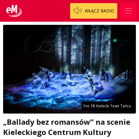
WŁĄCZ RADIO
Fot. FB Kielecki Teatr Tańca
„Ballady bez romansów” na scenie
Kieleckiego Centrum Kultury