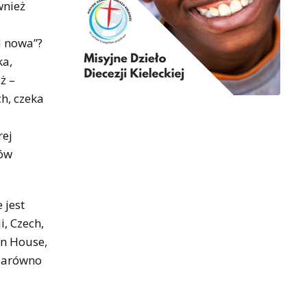
wnież
d nowa”?
ka,
ż –
h, czeka
rej
tów
 jest
, Czech,
in House,
 zarówno