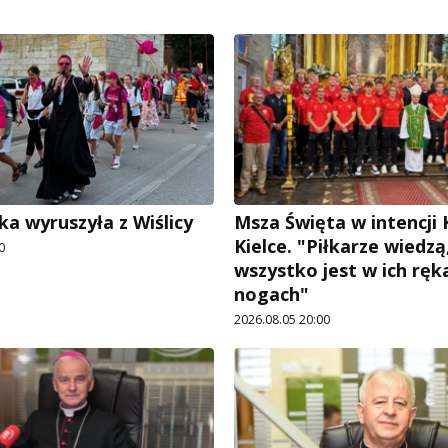
ka wyruszyła z Wiślicy
Msza Święta w intencji
Kielce. "Piłkarze wiedzą
0
wszystko jest w ich ręka
nogach"
2026.08.05 20:00