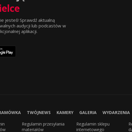
ielce
ie jesteś! Sprawdź aktualną
walnych audycji lub podcastów w
jonalnej aplikacji.
RAMÓWKA
TWÓJNEWS
KAMERY
GALERIA
WYDARZENIA
min
Regulamin przesyłania
Regulamin sklepu
R
sów
materiałów
internetowego
d