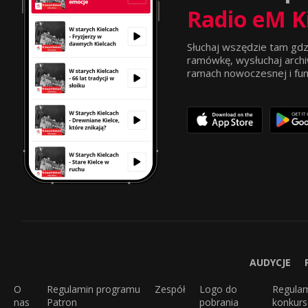
Radio eM K
Słuchaj wszędzie tam gdz
ramówkę, wysłuchaj archi
ramach nowoczesnej i funkc
AUDYCJE
O
Regulamin programu
Zespół
Logo do
Regula
nas
Patron
pobrania
konkur