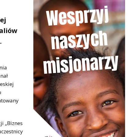
ej
aliów
.
nia
nał
eskiej
o
entowany
ji „Biznes
uczestnicy