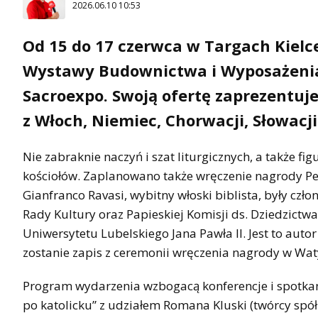
2026.06.10 10:53
Od 15 do 17 czerwca w Targach Kielc
Wystawy Budownictwa i Wyposażenia 
Sacroexpo. Swoją ofertę zaprezentuje
z Włoch, Niemiec, Chorwacji, Słowacj
Nie zabraknie naczyń i szat liturgicznych, a także f
kościołów. Zaplanowano także wręczenie nagrody P
Gianfranco Ravasi, wybitny włoski biblista, były czło
Rady Kultury oraz Papieskiej Komisji ds. Dziedzictw
Uniwersytetu Lubelskiego Jana Pawła II. Jest to aut
zostanie zapis z ceremonii wręczenia nagrody w Wat
Program wydarzenia wzbogacą konferencje i spotkania
po katolicku” z udziałem Romana Kluski (twórcy spółk