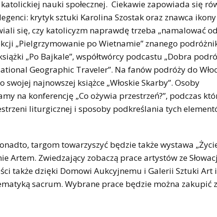
katolickiej nauki społecznej. Ciekawie zapowiada się ró
genci: krytyk sztuki Karolina Szostak oraz znawca ikony
iali się, czy katolicyzm naprawdę trzeba „namalować o
kcji „Pielgrzymowanie po Wietnamie” znanego podróżni
 książki „Po Bajkale”, współtwórcy podcastu „Dobra podró
National Geographic Traveler”. Na fanów podróży do Włoc
 swojej najnowszej książce „Włoskie Skarby”. Osoby
zamy na konferencję „Co ożywia przestrzeń?”, podczas któ
strzeni liturgicznej i sposoby podkreślania tych elemen
Ponadto, targom towarzyszyć będzie także wystawa „Życie
e Artem. Zwiedzający zobaczą prace artystów ze Słowacji
ści także dzięki Domowi Aukcyjnemu i Galerii Sztuki Art 
 tematyką sacrum. Wybrane prace będzie można zakupić