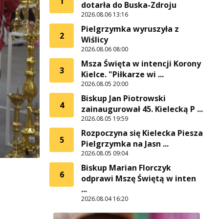
1
dotarła do Buska-Zdroju
2026.08.06 13:16
Pielgrzymka wyruszyła z
2
Wiślicy
2026.08.06 08:00
Msza Święta w intencji Korony
3
Kielce. "Piłkarze wi ...
2026.08.05 20:00
Biskup Jan Piotrowski
4
zainaugurował 45. Kielecką P ...
2026.08.05 19:59
Rozpoczyna się Kielecka Piesza
5
Pielgrzymka na Jasn ...
2026.08.05 09:04
Biskup Marian Florczyk
6
odprawi Mszę Świętą w inten
...
2026.08.04 16:20