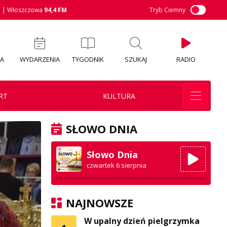
M
| Włoszczowa
94,4 FM
Tryb Ciemny
IA
WYDARZENIA
TYGODNIK
SZUKAJ
RADIO
RT
KULTURA
SŁOWO DNIA
Słowo Dnia
czwartek 6 sierpnia
NAJNOWSZE
W upalny dzień pielgrzymka