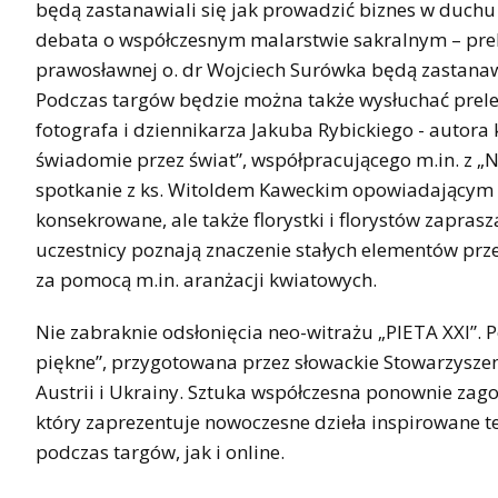
będą zastanawiali się jak prowadzić biznes w duchu 
debata o współczesnym malarstwie sakralnym – prele
prawosławnej o. dr Wojciech Surówka będą zastanaw
Podczas targów będzie można także wysłuchać prele
fotografa i dziennikarza Jakuba Rybickiego - autora
świadomie przez świat”, współpracującego m.in. z „
spotkanie z ks. Witoldem Kaweckim opowiadającym o
konsekrowane, ale także florystki i florystów zapras
uczestnicy poznają znaczenie stałych elementów prze
za pomocą m.in. aranżacji kwiatowych.
Nie zabraknie odsłonięcia neo-witrażu „PIETA XXI”. 
piękne”, przygotowana przez słowackie Stowarzyszeni
Austrii i Ukrainy. Sztuka współczesna ponownie zago
który zaprezentuje nowoczesne dzieła inspirowane
podczas targów, jak i online.