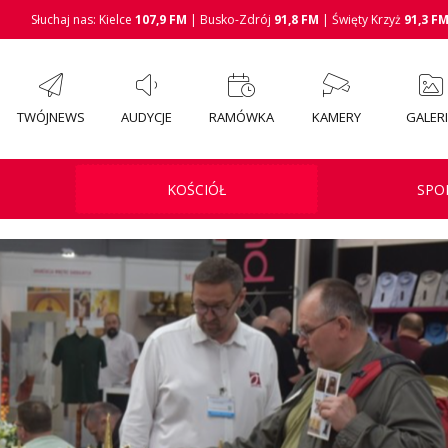
Słuchaj nas: Kielce
107,9 FM
| Busko-Zdrój
91,8 FM
| Święty Krzyż
91,3 F
TWÓJNEWS
AUDYCJE
RAMÓWKA
KAMERY
GALER
KOŚCIÓŁ
SPO