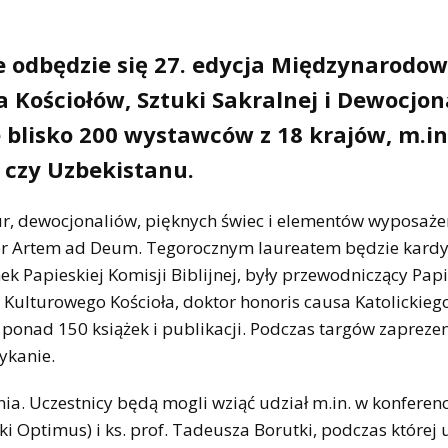
e odbędzie się 27. edycja Międzynarodow
Kościołów, Sztuki Sakralnej i Dewocjon
 blisko 200 wystawców z 18 krajów, m.in
i czy Uzbekistanu.
igur, dewocjonaliów, pięknych świec i elementów wyposaże
er Artem ad Deum. Tegorocznym laureatem będzie kardy
nek Papieskiej Komisji Biblijnej, były przewodniczący Papi
a Kulturowego Kościoła, doktor honoris causa Katolickieg
or ponad 150 książek i publikacji. Podczas targów zaprez
ykanie.
. Uczestnicy będą mogli wziąć udział m.in. w konferenc
i Optimus) i ks. prof. Tadeusza Borutki, podczas której 