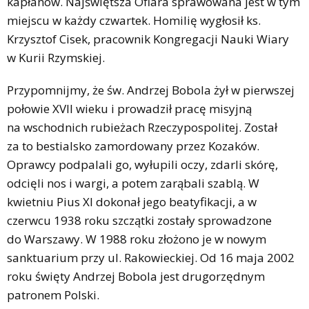
kapłanów. Najświętsza Ofiara sprawowana jest w tym
miejscu w każdy czwartek. Homilię wygłosił ks.
Krzysztof Cisek, pracownik Kongregacji Nauki Wiary
w Kurii Rzymskiej.
Przypomnijmy, że św. Andrzej Bobola żył w pierwszej
połowie XVII wieku i prowadził pracę misyjną
na wschodnich rubieżach Rzeczypospolitej. Został
za to bestialsko zamordowany przez Kozaków.
Oprawcy podpalali go, wyłupili oczy, zdarli skórę,
odcięli nos i wargi, a potem zarąbali szablą. W
kwietniu Pius XI dokonał jego beatyfikacji, a w
czerwcu 1938 roku szczątki zostały sprowadzone
do Warszawy. W 1988 roku złożono je w nowym
sanktuarium przy ul. Rakowieckiej. Od 16 maja 2002
roku święty Andrzej Bobola jest drugorzędnym
patronem Polski.