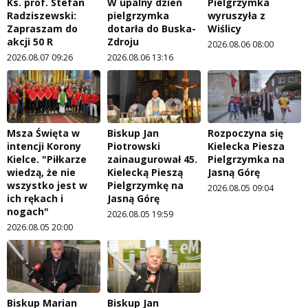
Ks. prof. Stefan
W upalny dzień
Pielgrzymka
Radziszewski:
pielgrzymka
wyruszyła z
Zapraszam do
dotarła do Buska-
Wiślicy
akcji 50 R
Zdroju
2026.08.06 08:00
2026.08.07 09:26
2026.08.06 13:16
Msza Święta w
Biskup Jan
Rozpoczyna się
intencji Korony
Piotrowski
Kielecka Piesza
Kielce. "Piłkarze
zainaugurował 45.
Pielgrzymka na
wiedzą, że nie
Kielecką Pieszą
Jasną Górę
wszystko jest w
Pielgrzymkę na
2026.08.05 09:04
ich rękach i
Jasną Górę
nogach"
2026.08.05 19:59
2026.08.05 20:00
Biskup Marian
Biskup Jan