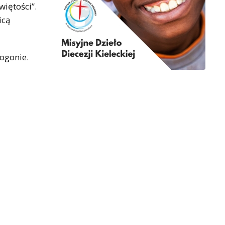
więtości”.
icą
ogonie.