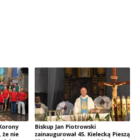
 Korony
Biskup Jan Piotrowski
, że nie
zainaugurował 45. Kielecką Pieszą