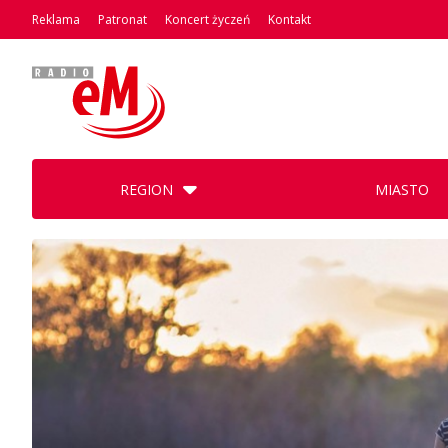
Reklama
Patronat
Koncert życzeń
Kontakt
REGION
MIASTO