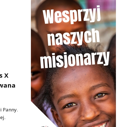
s X
owana
i Panny.
ej.