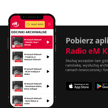
Pobierz apl
Radio eM K
Słuchaj wszędzie tam gdz
ramówkę, wysłuchaj archi
ramach nowoczesnej i funkc