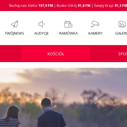
Słuchaj nas: Kielce
107,9 FM
| Busko-Zdrój
91,8 FM
| Święty Krzyż
91,3 F
TWÓJNEWS
AUDYCJE
RAMÓWKA
KAMERY
GALER
KOŚCIÓŁ
SPO