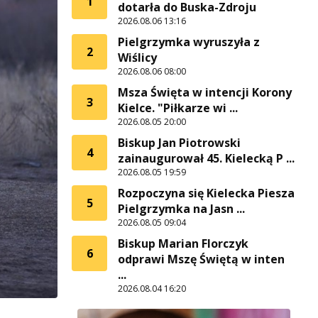
1
dotarła do Buska-Zdroju
2026.08.06 13:16
Pielgrzymka wyruszyła z
2
Wiślicy
2026.08.06 08:00
Msza Święta w intencji Korony
3
Kielce. "Piłkarze wi ...
2026.08.05 20:00
Biskup Jan Piotrowski
4
zainaugurował 45. Kielecką P ...
2026.08.05 19:59
Rozpoczyna się Kielecka Piesza
5
Pielgrzymka na Jasn ...
2026.08.05 09:04
Biskup Marian Florczyk
6
odprawi Mszę Świętą w inten
...
2026.08.04 16:20