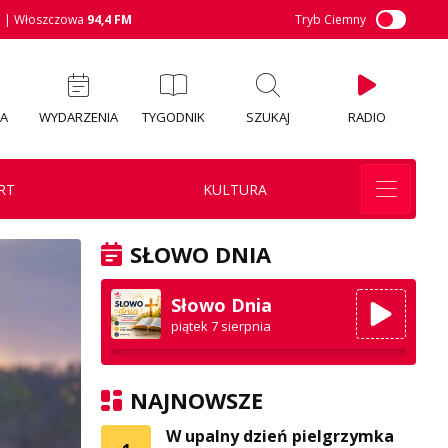
M
| Włoszczowa
94,4 FM
Tryb Ciemny
IA
WYDARZENIA
TYGODNIK
SZUKAJ
RADIO
RT
KULTURA
SŁOWO DNIA
Słowo Dnia
piątek 7 sierpnia
NAJNOWSZE
W upalny dzień pielgrzymka