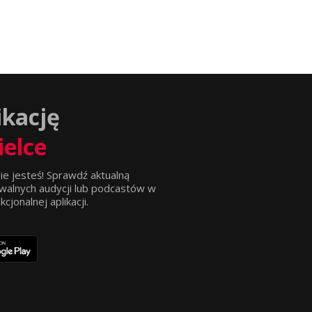
ikację
ielce
ie jesteś! Sprawdź aktualną
walnych audycji lub podcastów w
jonalnej aplikacji.