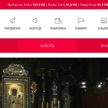
Słuchaj nas: Kielce
107,9 FM
| Busko-Zdrój
91,8 FM
| Święty Krzyż
91,3 F
TWÓJNEWS
AUDYCJE
RAMÓWKA
KAMERY
GALER
KOŚCIÓŁ
SPO