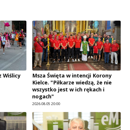
 Wiślicy
Msza Święta w intencji Korony
Kielce. "Piłkarze wiedzą, że nie
wszystko jest w ich rękach i
nogach"
2026.08.05 20:00