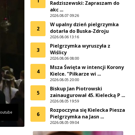
1
Radziszewski: Zapraszam do
akc ...
2026.08.07 09:26
W upalny dzień pielgrzymka
2
dotarła do Buska-Zdroju
2026.08.06 13:16
Pielgrzymka wyruszyła z
3
Wiślicy
2026.08.06 08:00
Msza Święta w intencji Korony
4
Kielce. "Piłkarze wi ...
2026.08.05 20:00
Biskup Jan Piotrowski
5
zainaugurował 45. Kielecką P ...
2026.08.05 19:59
Rozpoczyna się Kielecka Piesza
Youtube
6
Pielgrzymka na Jasn ...
2026.08.05 09:04