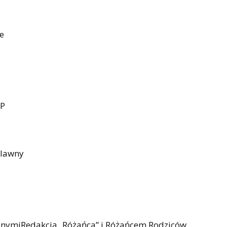
e
MP
ielawny
yjnymiRedakcją „Różańca” i Różańcem Rodziców