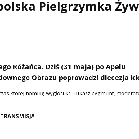
polska Pielgrzymka Ży
go Różańca. Dziś (31 maja) po Apelu
downego Obrazu poprowadzi diecezja ki
zas której homilię wygłosi ks. Łukasz Zygmunt, moderat
TRANSMISJA