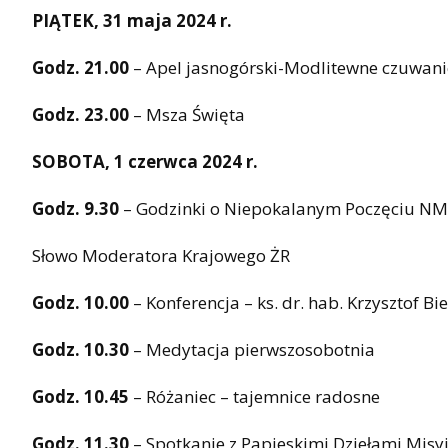
PIĄTEK, 31 maja 2024 r.
Godz. 21.00
– Apel jasnogórski-Modlitewne czuwani
Godz. 23.00
– Msza Święta
SOBOTA, 1 czerwca 2024 r.
Godz. 9.30
– Godzinki o Niepokalanym Poczęciu N
Słowo Moderatora Krajowego ŻR
Godz. 10.00
– Konferencja – ks. dr. hab. Krzysztof B
Godz. 10.30
– Medytacja pierwszosobotnia
Godz. 10.45
– Różaniec – tajemnice radosne
Godz. 11.30
– Spotkanie z Papieskimi Dziełami Mis