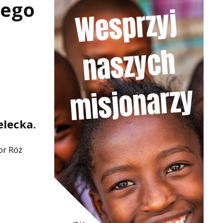
wego
elecka.
or Róż