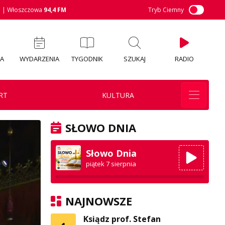
M
| Włoszczowa
94,4 FM
Tryb Ciemny
IA
WYDARZENIA
TYGODNIK
SZUKAJ
RADIO
RT
KULTURA
SŁOWO DNIA
Słowo Dnia
piątek 7 sierpnia
NAJNOWSZE
Ksiądz prof. Stefan