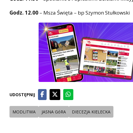
Godz. 12.00
– Msza Święta – bp Szymon Stułkowski
UDOSTĘPNIJ
MODLITWA
JASNA GóRA
DIECEZJA KIELECKA