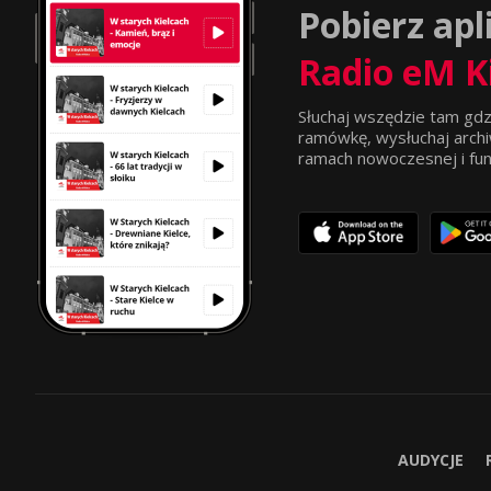
Pobierz apl
Radio eM K
Słuchaj wszędzie tam gdz
ramówkę, wysłuchaj archi
ramach nowoczesnej i funkc
AUDYCJE