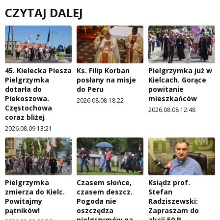
CZYTAJ DALEJ
45. Kielecka Piesza
Ks. Filip Korban
Pielgrzymka już w
Pielgrzymka
posłany na misje
Kielcach. Gorące
dotarła do
do Peru
powitanie
Piekoszowa.
mieszkańców
2026.08.08 18:22
Częstochowa
2026.08.08 12:48
coraz bliżej
2026.08.09 13:21
Pielgrzymka
Czasem słońce,
Ksiądz prof.
zmierza do Kielc.
czasem deszcz.
Stefan
Powitajmy
Pogoda nie
Radziszewski:
pątników!
oszczędza
Zapraszam do
pielgrzymów na
akcji 50 R