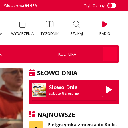
M
| Włoszczowa
94,4 FM
Tryb Ciemny
IA
WYDARZENIA
TYGODNIK
SZUKAJ
RADIO
RT
KULTURA
SŁOWO DNIA
Słowo Dnia
sobota 8 sierpnia
NAJNOWSZE
Pielgrzymka zmierza do Kielc.