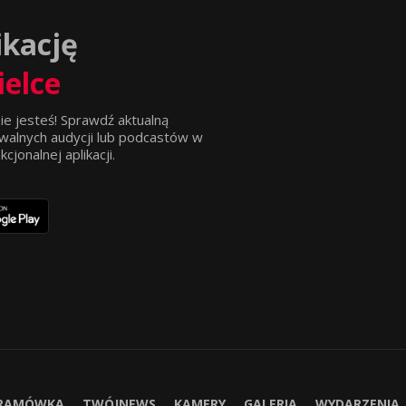
ikację
ielce
ie jesteś! Sprawdź aktualną
walnych audycji lub podcastów w
jonalnej aplikacji.
RAMÓWKA
TWÓJNEWS
KAMERY
GALERIA
WYDARZENIA