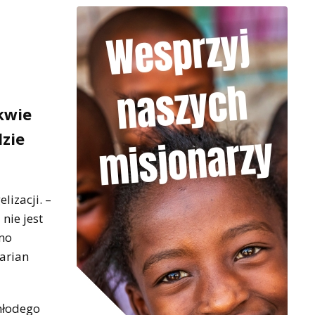
kwie
dzie
lizacji. –
nie jest
imo
Marian
młodego