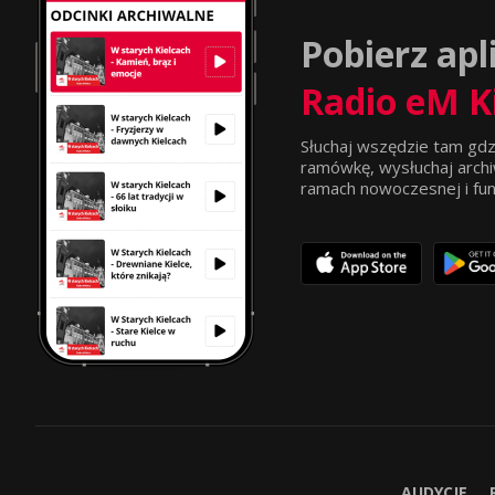
Pobierz apl
Radio eM K
Słuchaj wszędzie tam gdz
ramówkę, wysłuchaj archi
ramach nowoczesnej i funkc
AUDYCJE