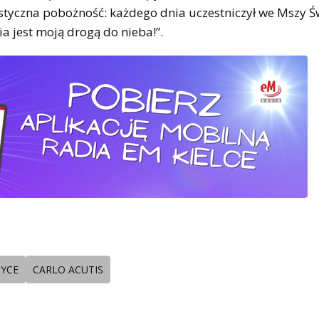
ystyczna pobożność: każdego dnia uczestniczył we Mszy Ś
a jest moją drogą do nieba!”.
YCE
CARLO ACUTIS