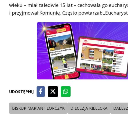
wieku – miał zaledwie 15 lat – cechowała go euchar
i przyjmował Komunię. Często powtarzał: „Eucharysti
UDOSTĘPNIJ
BISKUP MARIAN FLORCZYK
DIECEZJA KIELECKA
DALESZ