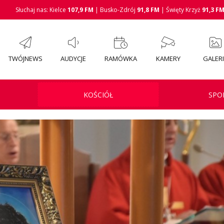
Słuchaj nas: Kielce
107,9 FM
| Busko-Zdrój
91,8 FM
| Święty Krzyż
91,3 F
TWÓJNEWS
AUDYCJE
RAMÓWKA
KAMERY
GALER
KOŚCIÓŁ
SPO