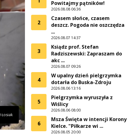
1
Powitajmy pątników!
2026.08.08 06:36
Czasem słońce, czasem
2
deszcz. Pogoda nie oszczędza
...
2026.08.07 14:37
Ksiądz prof. Stefan
3
Radziszewski: Zapraszam do
akc ...
2026.08.07 09:26
W upalny dzień pielgrzymka
4
dotarła do Buska-Zdroju
2026.08.06 13:16
Pielgrzymka wyruszyła z
5
Wiślicy
2026.08.06 08:00
ł Łosiak
Msza Święta w intencji Korony
6
Kielce. "Piłkarze wi ...
2026.08.05 20:00