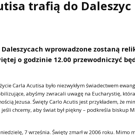
utisa trafią do Daleszyc
 w Daleszycach wprowadzone zostaną reli
iętej o godzinie 12.00 przewodniczyć bę
, życie Carla Acutisa było niezwykłym świadectwem ewange
bilizujące, abyśmy zwracali uwagę na Eucharystię, która 
nością Jezusa. Święty Carlo Acutis jest przykładem, że m
 jeśli chcemy, aby świat był piękny – podkreśla biskup 
 niedzielę, 7 września. Święty zmarł w 2006 roku. Mimo 