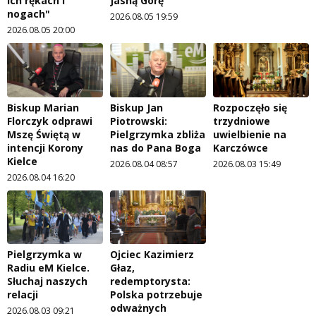
ich rękach i
Jasną Górę
nogach"
2026.08.05 19:59
2026.08.05 20:00
Biskup Marian
Biskup Jan
Rozpoczęło się
Florczyk odprawi
Piotrowski:
trzydniowe
Mszę Świętą w
Pielgrzymka zbliża
uwielbienie na
intencji Korony
nas do Pana Boga
Karczówce
Kielce
2026.08.04 08:57
2026.08.03 15:49
2026.08.04 16:20
Pielgrzymka w
Ojciec Kazimierz
Radiu eM Kielce.
Głaz,
Słuchaj naszych
redemptorysta:
relacji
Polska potrzebuje
odważnych
2026.08.03 09:21