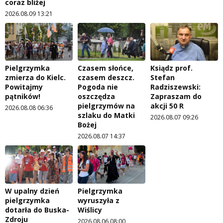
coraz bliżej
2026.08.09 13:21
Pielgrzymka
Czasem słońce,
Ksiądz prof.
zmierza do Kielc.
czasem deszcz.
Stefan
Powitajmy
Pogoda nie
Radziszewski:
pątników!
oszczędza
Zapraszam do
pielgrzymów na
akcji 50 R
2026.08.08 06:36
szlaku do Matki
2026.08.07 09:26
Bożej
2026.08.07 14:37
W upalny dzień
Pielgrzymka
pielgrzymka
wyruszyła z
dotarła do Buska-
Wiślicy
Zdroju
2026.08.06 08:00