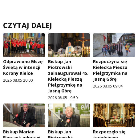
CZYTAJ DALEJ
Odprawiono Mszę
Biskup Jan
Rozpoczyna się
Świętą w intencji
Piotrowski
Kielecka Piesza
Korony Kielce
zainaugurował 45.
Pielgrzymka na
Kielecką Pieszą
Jasną Górę
2026.08.05 20:00
Pielgrzymkę na
2026.08.05 09:04
Jasną Górę
2026.08.05 19:59
Biskup Marian
Biskup Jan
Rozpoczęło się
Florczyk odprawi
Piotrowski:
trzydniowe