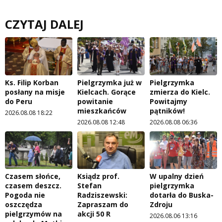
CZYTAJ DALEJ
Ks. Filip Korban
Pielgrzymka już w
Pielgrzymka
posłany na misje
Kielcach. Gorące
zmierza do Kielc.
do Peru
powitanie
Powitajmy
mieszkańców
pątników!
2026.08.08 18:22
2026.08.08 12:48
2026.08.08 06:36
Czasem słońce,
Ksiądz prof.
W upalny dzień
czasem deszcz.
Stefan
pielgrzymka
Pogoda nie
Radziszewski:
dotarła do Buska-
oszczędza
Zapraszam do
Zdroju
pielgrzymów na
akcji 50 R
2026.08.06 13:16