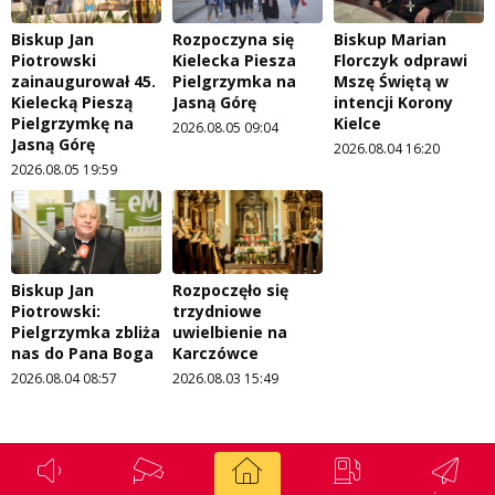
Biskup Jan
Rozpoczyna się
Biskup Marian
Piotrowski
Kielecka Piesza
Florczyk odprawi
zainaugurował 45.
Pielgrzymka na
Mszę Świętą w
Kielecką Pieszą
Jasną Górę
intencji Korony
Pielgrzymkę na
Kielce
2026.08.05 09:04
Jasną Górę
2026.08.04 16:20
2026.08.05 19:59
Biskup Jan
Rozpoczęło się
Piotrowski:
trzydniowe
Pielgrzymka zbliża
uwielbienie na
nas do Pana Boga
Karczówce
2026.08.04 08:57
2026.08.03 15:49