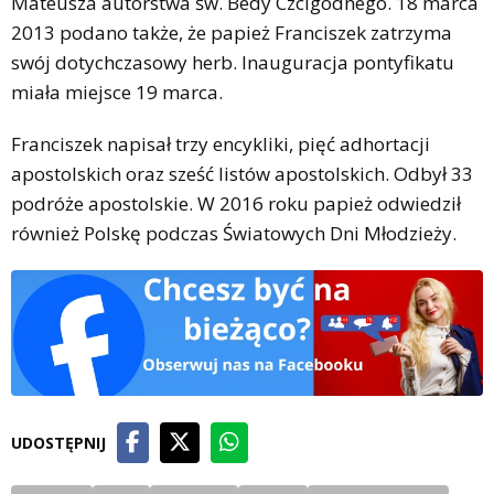
Mateusza autorstwa św. Bedy Czcigodnego. 18 marca
2013 podano także, że papież Franciszek zatrzyma
swój dotychczasowy herb. Inauguracja pontyfikatu
miała miejsce 19 marca.
Franciszek napisał trzy encykliki, pięć adhortacji
apostolskich oraz sześć listów apostolskich. Odbył 33
podróże apostolskie. W 2016 roku papież odwiedził
również Polskę podczas Światowych Dni Młodzieży.
UDOSTĘPNIJ