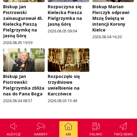
Biskup Jan
Rozpoczyna się
Biskup Marian
Piotrowski
Kielecka Piesza
Florczyk odprawi
zainaugurował 45.
Pielgrzymka na
Mszę Świętą w
Kielecką Pieszą
Jasną Górę
intencji Korony
Pielgrzymkę na
Kielce
2026.08.05 09:04
Jasną Górę
2026.08.04 16:20
2026.08.05 19:59
Biskup Jan
Rozpoczęło się
Piotrowski:
trzydniowe
Pielgrzymka zbliża
uwielbienie na
nas do Pana Boga
Karczówce
2026.08.04 08:57
2026.08.03 15:49
AUDYCJE
KAMERY
eM
PALIWO
TWÓJ NEWS