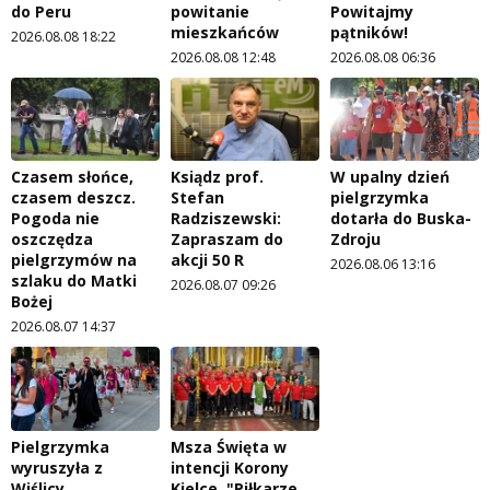
do Peru
powitanie
Powitajmy
mieszkańców
pątników!
2026.08.08 18:22
2026.08.08 12:48
2026.08.08 06:36
Czasem słońce,
Ksiądz prof.
W upalny dzień
czasem deszcz.
Stefan
pielgrzymka
Pogoda nie
Radziszewski:
dotarła do Buska-
oszczędza
Zapraszam do
Zdroju
pielgrzymów na
akcji 50 R
2026.08.06 13:16
szlaku do Matki
2026.08.07 09:26
Bożej
2026.08.07 14:37
Pielgrzymka
Msza Święta w
wyruszyła z
intencji Korony
Wiślicy
Kielce. "Piłkarze