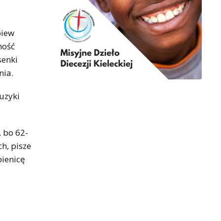
piew
ność
senki
nia.
uzyki
, bo 62-
h, pisze
bienicę