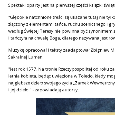
Spektakl oparty jest na pierwszej części książki święt
"Głębokie natchnione treści są ukazane tutaj nie ty
złączony z elementami tańca, ruchu scenicznego i gry
według Świętej Teresy nie powinna być synonimem s
i tańczyła na chwałę Boga, dlatego nazywana jest rów
Muzykę opracował i teksty zaadaptował Zbigniew M
Sakralnej Lumen.
"Jest rok 1577. Na tronie Rzeczypospolitej od roku za
letnia kobieta, będąc uwięziona w Toledo, kiedy mogł
najgłębsze dzieło swojego życia „Zamek Wewnętrzny”
i jej dzieło." - zapowiadają autorzy.