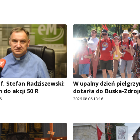
f. Stefan Radziszewski:
W upalny dzień pielgrz
 do akcji 50 R
dotarła do Buska-Zdroj
6
2026.08.06 13:16