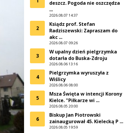
1
deszcz. Pogoda nie oszczędza
...
2026.08.07 14:37
Ksiądz prof. Stefan
2
Radziszewski: Zapraszam do
akc ...
2026.08.07 09:26
W upalny dzień pielgrzymka
3
dotarła do Buska-Zdroju
2026.08.06 13:16
Pielgrzymka wyruszyła z
4
Wiślicy
2026.08.06 08:00
Msza Święta w intencji Korony
5
Kielce. "Piłkarze wi ...
2026.08.05 20:00
Biskup Jan Piotrowski
6
zainaugurował 45. Kielecką P ...
2026.08.05 19:59