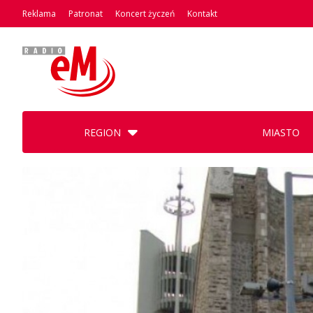
Reklama
Patronat
Koncert życzeń
Kontakt
REGION
MIASTO