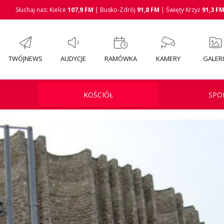
Słuchaj nas: Kielce
107,9 FM
| Busko-Zdrój
91,8 FM
| Święty Krzyż
91,3 F
TWÓJNEWS
AUDYCJE
RAMÓWKA
KAMERY
GALER
KOŚCIÓŁ
SPO