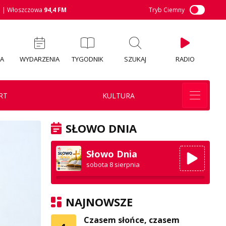
M
| Włoszczowa
94,4 FM
Tryb Ciemny
IA
WYDARZENIA
TYGODNIK
SZUKAJ
RADIO
RT
KULTURA
SŁOWO DNIA
Słowo Dnia
sobota 8 sierpnia
NAJNOWSZE
Czasem słońce, czasem