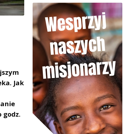
ejszym
ka. Jak
tanie
o godz.