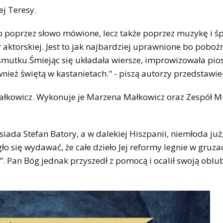
ej Teresy.
lko poprzez słowo mówione, lecz także poprzez muzykę i ś
 aktorskiej. Jest to jak najbardziej uprawnione bo poboż
mutku.Śmiejąc się układała wiersze, improwizowała pio
nież świętą w kastanietach." - piszą autorzy przedstawie
ałkowicz. Wykonuje je Marzena Małkowicz oraz Zespół M
siada Stefan Batory, a w dalekiej Hiszpanii, niemłoda już
o się wydawać, że całe dzieło Jej reformy legnie w gruzac
. Pan Bóg jednak przyszedł z pomocą i ocalił swoją oblu