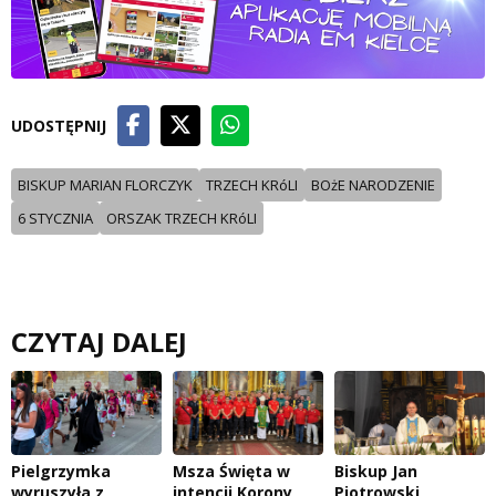
UDOSTĘPNIJ
BISKUP MARIAN FLORCZYK
TRZECH KRóLI
BOżE NARODZENIE
6 STYCZNIA
ORSZAK TRZECH KRóLI
CZYTAJ DALEJ
Pielgrzymka
Msza Święta w
Biskup Jan
wyruszyła z
intencji Korony
Piotrowski