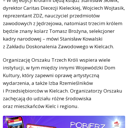
– W tej edycji królami będą ksiądz Stanisław Słowik,
dyrektor Caritas Diecezji Kieleckiej, Wojciech Wojtasik,
reprezentant ZDZ, nauczyciel przedmiotów
zawodowych z Jędrzejowa, natomiast trzecim królem
będzie znany kolarz Tomasz Brożyna, selekcjoner
kadry narodowej – mówi Stanisław Kowalski
z Zakładu Doskonalenia Zawodowego w Kielcach.
Organizację Orszaku Trzech Króli wspiera wiele
instytucji, w tym między innymi Wojewódzki Dom
Kultury, który zapewni oprawę artystyczną
wydarzenia, a także Izba Rzemieślników
i Przedsiębiorców w Kielcach. Organizatorzy Orszaku
zachęcają do udziału różne środowiska
oraz mieszkańców Kielc i regionu.