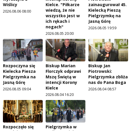
Wiślicy
Kielce. "Piłkarze
zainaugurował 45.
wiedzą, że nie
Kielecką Pieszą
2026.08.06 08:00
wszystko jest w
Pielgrzymkę na
ich rękach i
Jasną Górę
nogach"
2026.08.05 19:59
2026.08.05 20:00
Rozpoczyna się
Biskup Marian
Biskup Jan
Kielecka Piesza
Florczyk odprawi
Piotrowski:
Pielgrzymka na
Mszę Świętą w
Pielgrzymka zbliża
Jasną Górę
intencji Korony
nas do Pana Boga
Kielce
2026.08.05 09:04
2026.08.04 08:57
2026.08.04 16:20
Rozpoczęło się
Pielgrzymka w