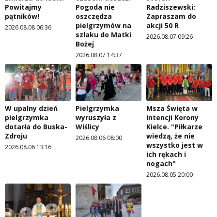
Powitajmy
Pogoda nie
Radziszewski:
pątników!
oszczędza
Zapraszam do
pielgrzymów na
akcji 50 R
2026.08.08 06:36
szlaku do Matki
2026.08.07 09:26
Bożej
2026.08.07 14:37
W upalny dzień
Pielgrzymka
Msza Święta w
pielgrzymka
wyruszyła z
intencji Korony
dotarła do Buska-
Wiślicy
Kielce. "Piłkarze
Zdroju
wiedzą, że nie
2026.08.06 08:00
wszystko jest w
2026.08.06 13:16
ich rękach i
nogach"
2026.08.05 20:00