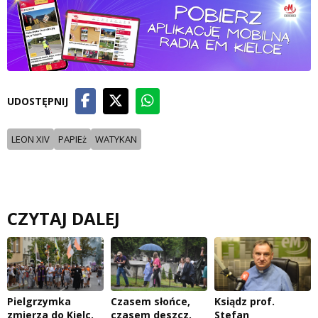
UDOSTĘPNIJ
LEON XIV
PAPIEż
WATYKAN
CZYTAJ DALEJ
Pielgrzymka
Czasem słońce,
Ksiądz prof.
zmierza do Kielc.
czasem deszcz.
Stefan