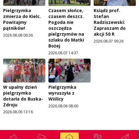
Pielgrzymka
Czasem słońce,
Ksiądz prof.
zmierza do Kielc.
czasem deszcz.
Stefan
Powitajmy
Pogoda nie
Radziszewski:
pątników!
oszczędza
Zapraszam do
pielgrzymów na
akcji 50 R
2026.08.08 06:36
szlaku do Matki
2026.08.07 09:26
Bożej
2026.08.07 14:37
W upalny dzień
Pielgrzymka
pielgrzymka
wyruszyła z
dotarła do Buska-
Wiślicy
Zdroju
2026.08.06 08:00
2026.08.06 13:16