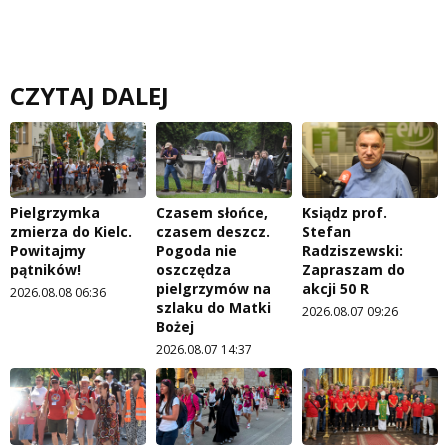
CZYTAJ DALEJ
Pielgrzymka
Czasem słońce,
Ksiądz prof.
zmierza do Kielc.
czasem deszcz.
Stefan
Powitajmy
Pogoda nie
Radziszewski:
pątników!
oszczędza
Zapraszam do
pielgrzymów na
akcji 50 R
2026.08.08 06:36
szlaku do Matki
2026.08.07 09:26
Bożej
2026.08.07 14:37