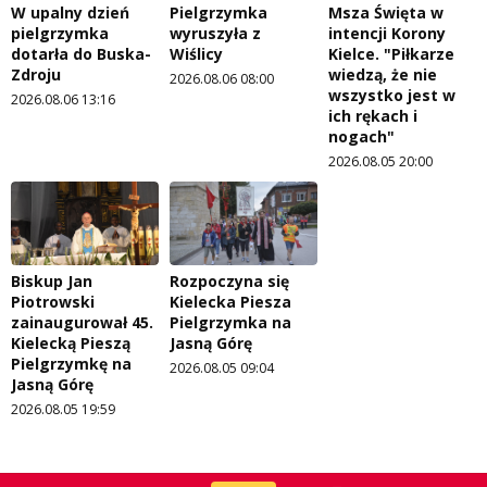
W upalny dzień
Pielgrzymka
Msza Święta w
pielgrzymka
wyruszyła z
intencji Korony
dotarła do Buska-
Wiślicy
Kielce. "Piłkarze
Zdroju
wiedzą, że nie
2026.08.06 08:00
wszystko jest w
2026.08.06 13:16
ich rękach i
nogach"
2026.08.05 20:00
Biskup Jan
Rozpoczyna się
Piotrowski
Kielecka Piesza
zainaugurował 45.
Pielgrzymka na
Kielecką Pieszą
Jasną Górę
Pielgrzymkę na
2026.08.05 09:04
Jasną Górę
2026.08.05 19:59