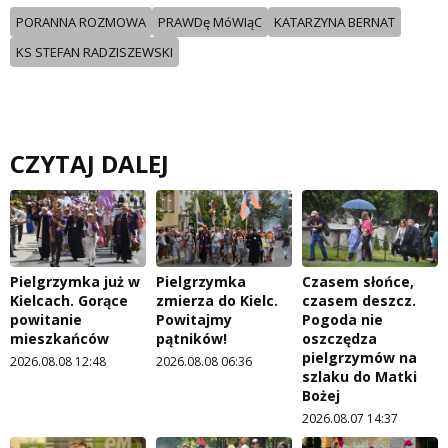
PORANNA ROZMOWA
PRAWDę MóWIąC
KATARZYNA BERNAT
KS STEFAN RADZISZEWSKI
CZYTAJ DALEJ
Pielgrzymka już w
Pielgrzymka
Czasem słońce,
Kielcach. Gorące
zmierza do Kielc.
czasem deszcz.
powitanie
Powitajmy
Pogoda nie
mieszkańców
pątników!
oszczędza
pielgrzymów na
2026.08.08 12:48
2026.08.08 06:36
szlaku do Matki
Bożej
2026.08.07 14:37