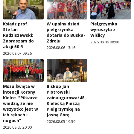
Ksiądz prof.
W upalny dzień
Pielgrzymka
Stefan
pielgrzymka
wyruszyła z
Radziszewski:
dotarła do Buska-
Wiślicy
Zapraszam do
Zdroju
2026.08.06 08:00
akcji 50 R
2026.08.06 13:16
2026.08.07 09:26
Msza Święta w
Biskup Jan
intencji Korony
Piotrowski
Kielce. "Piłkarze
zainaugurował 45.
wiedzą, że nie
Kielecką Pieszą
wszystko jest w
Pielgrzymkę na
ich rękach i
Jasną Górę
nogach"
2026.08.05 19:59
2026.08.05 20:00