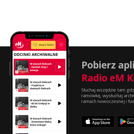
Pobierz apl
Radio eM K
Słuchaj wszędzie tam gdz
ramówkę, wysłuchaj archi
ramach nowoczesnej i funkc