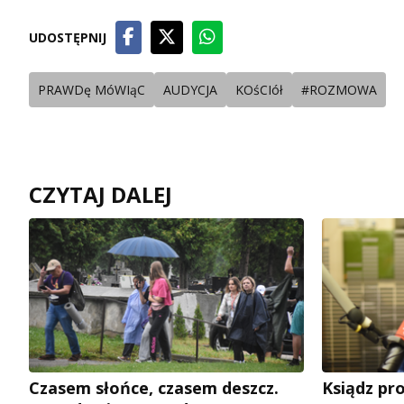
UDOSTĘPNIJ
PRAWDę MóWIąC
AUDYCJA
KOśCIół
#ROZMOWA
CZYTAJ DALEJ
Czasem słońce, czasem deszcz.
Ksiądz pro