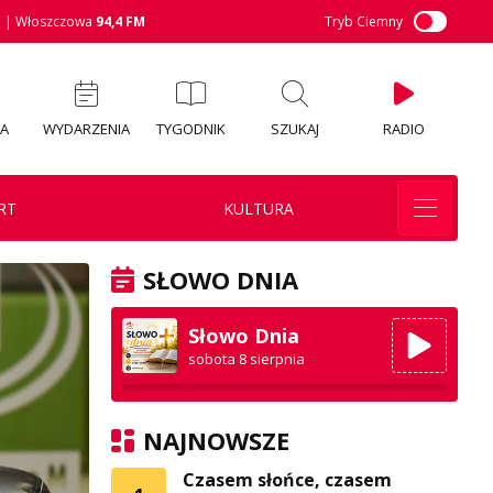
M
| Włoszczowa
94,4 FM
Tryb Ciemny
IA
WYDARZENIA
TYGODNIK
SZUKAJ
RADIO
RT
KULTURA
SŁOWO DNIA
Słowo Dnia
sobota 8 sierpnia
NAJNOWSZE
Czasem słońce, czasem