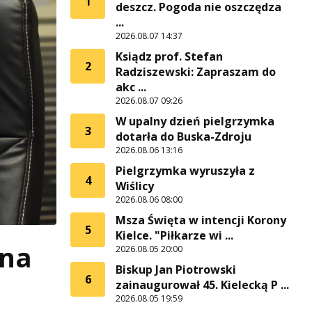
1
deszcz. Pogoda nie oszczędza
...
2026.08.07 14:37
Ksiądz prof. Stefan
2
Radziszewski: Zapraszam do
akc ...
2026.08.07 09:26
W upalny dzień pielgrzymka
3
dotarła do Buska-Zdroju
2026.08.06 13:16
Pielgrzymka wyruszyła z
4
Wiślicy
2026.08.06 08:00
Msza Święta w intencji Korony
5
Kielce. "Piłkarze wi ...
ana
2026.08.05 20:00
Biskup Jan Piotrowski
6
zainaugurował 45. Kielecką P ...
2026.08.05 19:59