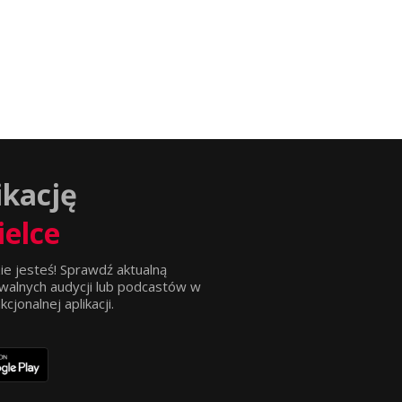
ikację
ielce
ie jesteś! Sprawdź aktualną
walnych audycji lub podcastów w
jonalnej aplikacji.