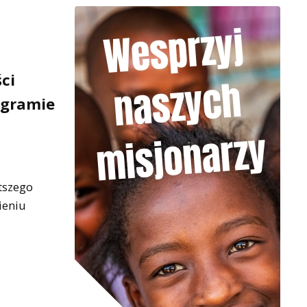
ci
ogramie
tszego
ieniu