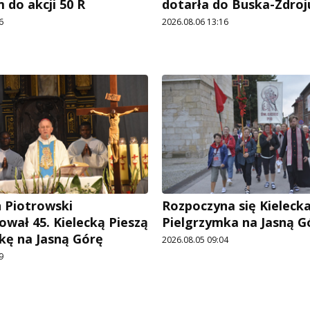
 do akcji 50 R
dotarła do Buska-Zdroj
6
2026.08.06 13:16
n Piotrowski
Rozpoczyna się Kielecka
ował 45. Kielecką Pieszą
Pielgrzymka na Jasną G
kę na Jasną Górę
2026.08.05 09:04
9