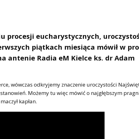
iu procesji eucharystycznych, uroczystoś
ierwszych piątkach miesiąca mówił w pr
a antenie Radia eM Kielce ks. dr Adam
serce, wówczas odkryjemy znaczenie uroczystości Najświę
i postanowień. Możemy tu więc mówić o najgłębszym pragn
łumaczył kapłan.