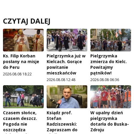
CZYTAJ DALEJ
Ks. Filip Korban
Pielgrzymka już w
Pielgrzymka
posłany na misje
Kielcach. Gorące
zmierza do Kielc.
do Peru
powitanie
Powitajmy
mieszkańców
pątników!
2026.08.08 18:22
2026.08.08 12:48
2026.08.08 06:36
Czasem słońce,
Ksiądz prof.
W upalny dzień
czasem deszcz.
Stefan
pielgrzymka
Pogoda nie
Radziszewski:
dotarła do Buska-
oszczędza
Zapraszam do
Zdroju