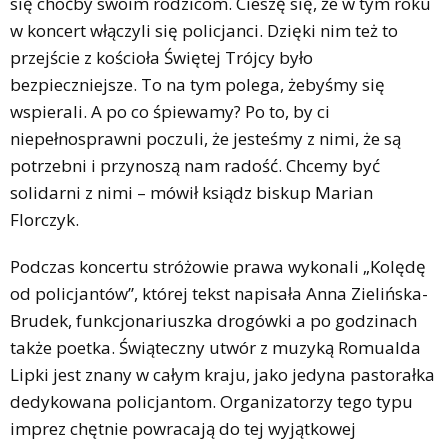
się choćby swoim rodzicom. Cieszę się, że w tym roku
w koncert włączyli się policjanci. Dzięki nim też to
przejście z kościoła Świętej Trójcy było
bezpieczniejsze. To na tym polega, żebyśmy się
wspierali. A po co śpiewamy? Po to, by ci
niepełnosprawni poczuli, że jesteśmy z nimi, że są
potrzebni i przynoszą nam radość. Chcemy być
solidarni z nimi – mówił ksiądz biskup Marian
Florczyk.
Podczas koncertu stróżowie prawa wykonali „Kolędę
od policjantów”, której tekst napisała Anna Zielińska-
Brudek, funkcjonariuszka drogówki a po godzinach
także poetka. Świąteczny utwór z muzyką Romualda
Lipki jest znany w całym kraju, jako jedyna pastorałka
dedykowana policjantom. Organizatorzy tego typu
imprez chętnie powracają do tej wyjątkowej