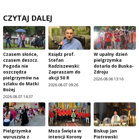
CZYTAJ DALEJ
Czasem słońce,
Ksiądz prof.
W upalny dzień
czasem deszcz.
Stefan
pielgrzymka
Pogoda nie
Radziszewski:
dotarła do Buska-
oszczędza
Zapraszam do
Zdroju
pielgrzymów na
akcji 50 R
2026.08.06 13:16
szlaku do Matki
2026.08.07 09:26
Bożej
2026.08.07 14:37
Pielgrzymka
Msza Święta w
Biskup Jan
wyruszyła z
intencji Korony
Piotrowski