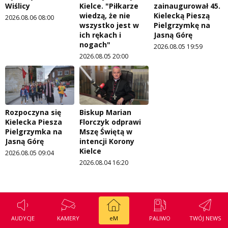
Wiślicy
Kielce. "Piłkarze
zainaugurował 45.
wiedzą, że nie
Kielecką Pieszą
2026.08.06 08:00
wszystko jest w
Pielgrzymkę na
ich rękach i
Jasną Górę
nogach"
2026.08.05 19:59
2026.08.05 20:00
Rozpoczyna się
Biskup Marian
Kielecka Piesza
Florczyk odprawi
Pielgrzymka na
Mszę Świętą w
Jasną Górę
intencji Korony
Kielce
2026.08.05 09:04
2026.08.04 16:20
AUDYCJE
KAMERY
eM
PALIWO
TWÓJ NEWS