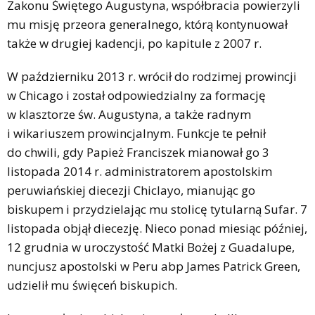
Zakonu Świętego Augustyna, współbracia powierzyli
mu misję przeora generalnego, którą kontynuował
także w drugiej kadencji, po kapitule z 2007 r.
W październiku 2013 r. wrócił do rodzimej prowincji
w Chicago i został odpowiedzialny za formację
w klasztorze św. Augustyna, a także radnym
i wikariuszem prowincjalnym. Funkcje te pełnił
do chwili, gdy Papież Franciszek mianował go 3
listopada 2014 r. administratorem apostolskim
peruwiańskiej diecezji Chiclayo, mianując go
biskupem i przydzielając mu stolicę tytularną Sufar. 7
listopada objął diecezję. Nieco ponad miesiąc później,
12 grudnia w uroczystość Matki Bożej z Guadalupe,
nuncjusz apostolski w Peru abp James Patrick Green,
udzielił mu święceń biskupich.