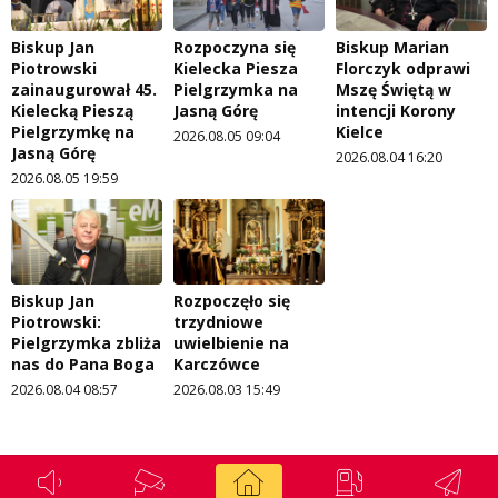
Biskup Jan
Rozpoczyna się
Biskup Marian
Piotrowski
Kielecka Piesza
Florczyk odprawi
zainaugurował 45.
Pielgrzymka na
Mszę Świętą w
Kielecką Pieszą
Jasną Górę
intencji Korony
Pielgrzymkę na
Kielce
2026.08.05 09:04
Jasną Górę
2026.08.04 16:20
2026.08.05 19:59
Biskup Jan
Rozpoczęło się
Piotrowski:
trzydniowe
Pielgrzymka zbliża
uwielbienie na
nas do Pana Boga
Karczówce
2026.08.04 08:57
2026.08.03 15:49