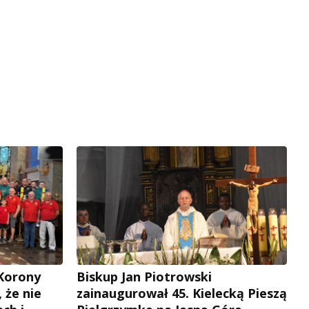
 Korony
Biskup Jan Piotrowski
, że nie
zainaugurował 45. Kielecką Pieszą