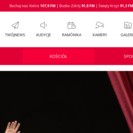
Słuchaj nas: Kielce
107,9 FM
| Busko-Zdrój
91,8 FM
| Święty Krzyż
91,3 F
TWÓJNEWS
AUDYCJE
RAMÓWKA
KAMERY
GALER
KOŚCIÓŁ
SPO