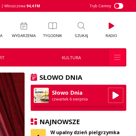
M
| Włoszczowa
94,4 FM
Tryb Ciemny
IA
WYDARZENIA
TYGODNIK
SZUKAJ
RADIO
RT
KULTURA
SŁOWO DNIA
Słowo Dnia
czwartek 6 sierpnia
NAJNOWSZE
W upalny dzień pielgrzymka