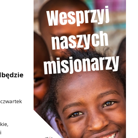
dbędzie
 czwartek
kie,
i