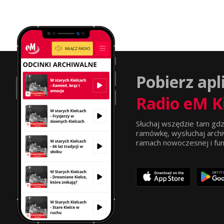
Pobierz apl
Radio eM K
Słuchaj wszędzie tam gdz
ramówkę, wysłuchaj archi
ramach nowoczesnej i funkc