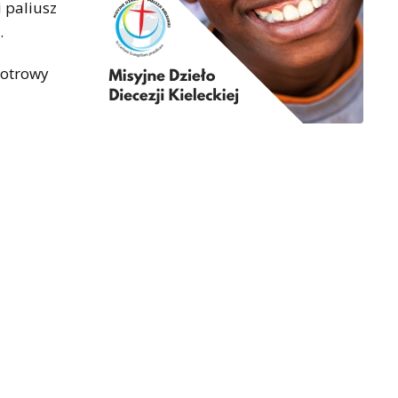
 paliusz
.
iotrowy