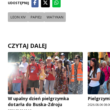
UDOSTĘPNIJ
LEON XIV
PAPIEż
WATYKAN
CZYTAJ DALEJ
W upalny dzień pielgrzymka
Pielgrzym
dotarła do Buska-Zdroju
2026.08.06 08:0