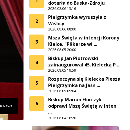
1
dotarła do Buska-Zdroju
2026.08.06 13:16
Pielgrzymka wyruszyła z
2
Wiślicy
2026.08.06 08:00
Msza Święta w intencji Korony
3
Kielce. "Piłkarze wi ...
2026.08.05 20:00
Biskup Jan Piotrowski
4
zainaugurował 45. Kielecką P ...
2026.08.05 19:59
Rozpoczyna się Kielecka Piesza
5
Pielgrzymka na Jasn ...
2026.08.05 09:04
Biskup Marian Florczyk
6
odprawi Mszę Świętą w inten
can News
...
2026.08.04 16:20