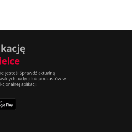
ikację
ielce
ie jesteś! Sprawdź aktualną
walnych audycji lub podcastów w
jonalnej aplikacji.