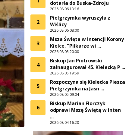
1
dotarła do Buska-Zdroju
2026.08.06 13:16
Pielgrzymka wyruszyła z
2
Wiślicy
2026.08.06 08:00
Msza Święta w intencji Korony
3
Kielce. "Piłkarze wi ...
2026.08.05 20:00
Biskup Jan Piotrowski
4
zainaugurował 45. Kielecką P ...
2026.08.05 19:59
Rozpoczyna się Kielecka Piesza
5
Pielgrzymka na Jasn ...
2026.08.05 09:04
Biskup Marian Florczyk
6
odprawi Mszę Świętą w inten
...
2026.08.04 16:20