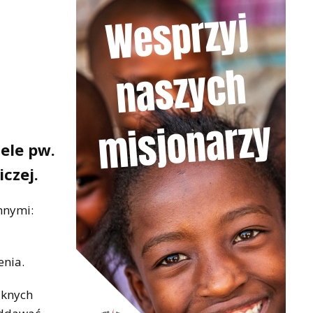
ele pw.
czej.
innymi:
enia.
ęknych