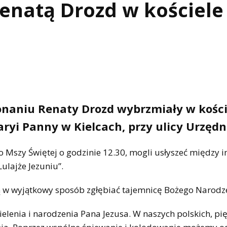
Renatą Drozd w kościele
onaniu Renaty Drozd wybrzmiały w kości
yi Panny w Kielcach, przy ulicy Urzędni
po Mszy Świętej o godzinie 12.30, mogli usłyszeć między 
Lulajże Jezuniu”.
ą w wyjątkowy sposób zgłębiać tajemnicę Bożego Narodz
ielenia i narodzenia Pana Jezusa. W naszych polskich, pi