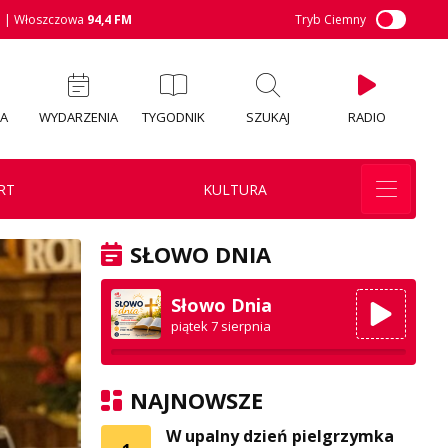
M
| Włoszczowa
94,4 FM
Tryb Ciemny
IA
WYDARZENIA
TYGODNIK
SZUKAJ
RADIO
RT
KULTURA
SŁOWO DNIA
Słowo Dnia
piątek 7 sierpnia
NAJNOWSZE
W upalny dzień pielgrzymka