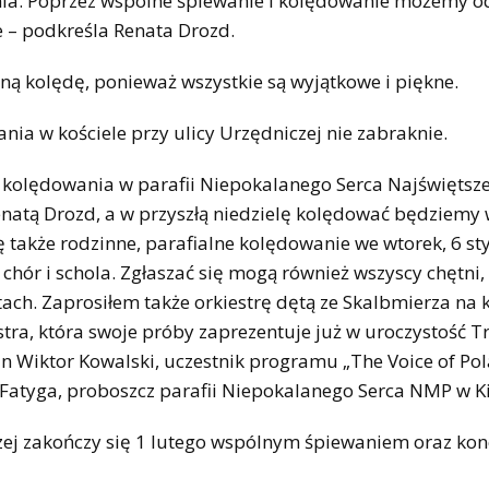
enia. Poprzez wspólne śpiewanie i kolędowanie możemy 
e – podkreśla Renata Drozd.
oną kolędę, ponieważ wszystkie są wyjątkowe i piękne.
ia w kościele przy ulicy Urzędniczej nie zabraknie.
 kolędowania w parafii Niepokalanego Serca Najświętsze
Renatą Drozd, a w przyszłą niedzielę kolędować będziemy
także rodzinne, parafialne kolędowanie we wtorek, 6 sty
chór i schola. Zgłaszać się mogą również wszyscy chętni,
ach. Zaprosiłem także orkiestrę dętą ze Skalbmierza na 
stra, która swoje próby zaprezentuje już w uroczystość Tr
n Wiktor Kowalski, uczestnik programu „The Voice of Pol
Fatyga, proboszcz parafii Niepokalanego Serca NMP w Ki
czej zakończy się 1 lutego wspólnym śpiewaniem oraz ko