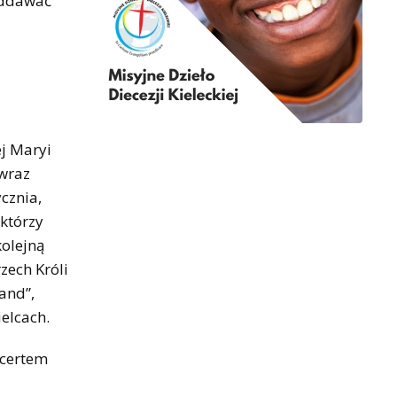
oddawać
j Maryi
 wraz
cznia,
 którzy
kolejną
zech Króli
and”,
elcach.
ncertem