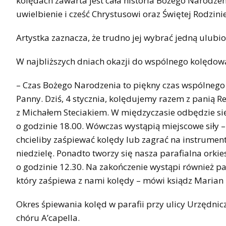
kolędach zawarta jest cała historia Bożego Narodz
uwielbienie i cześć Chrystusowi oraz Świętej Rodzini
Artystka zaznacza, że trudno jej wybrać jedną ulubi
W najbliższych dniach okazji do wspólnego kolędowan
– Czas Bożego Narodzenia to piękny czas wspólnego
Panny. Dziś, 4 stycznia, kolędujemy razem z panią 
z Michałem Steciakiem. W międzyczasie odbędzie się 
o godzinie 18.00. Wówczas wystąpią miejscowe siły – 
chcieliby zaśpiewać kolędy lub zagrać na instrument
niedzielę. Ponadto tworzy się nasza parafialna orkie
o godzinie 12.30. Na zakończenie wystąpi również pa
który zaśpiewa z nami kolędy – mówi ksiądz Marian 
Okres śpiewania kolęd w parafii przy ulicy Urzędni
chóru A’capella.