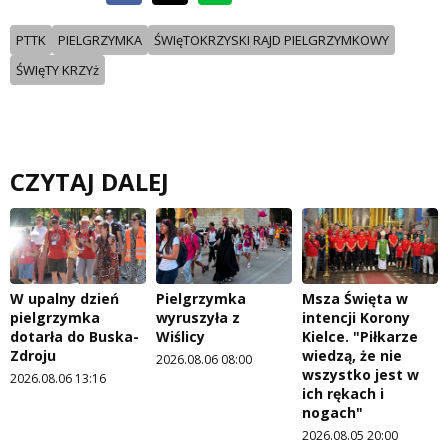
PTTK
PIELGRZYMKA
ŚWIęTOKRZYSKI RAJD PIELGRZYMKOWY
ŚWIęTY KRZYż
CZYTAJ DALEJ
W upalny dzień
Pielgrzymka
Msza Święta w
pielgrzymka
wyruszyła z
intencji Korony
dotarła do Buska-
Wiślicy
Kielce. "Piłkarze
Zdroju
wiedzą, że nie
2026.08.06 08:00
wszystko jest w
2026.08.06 13:16
ich rękach i
nogach"
2026.08.05 20:00