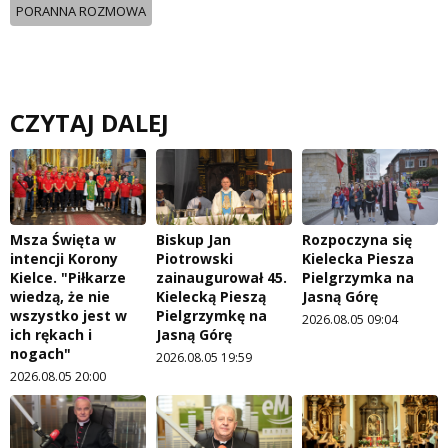
PORANNA ROZMOWA
CZYTAJ DALEJ
Msza Święta w
Biskup Jan
Rozpoczyna się
intencji Korony
Piotrowski
Kielecka Piesza
Kielce. "Piłkarze
zainaugurował 45.
Pielgrzymka na
wiedzą, że nie
Kielecką Pieszą
Jasną Górę
wszystko jest w
Pielgrzymkę na
2026.08.05 09:04
ich rękach i
Jasną Górę
nogach"
2026.08.05 19:59
2026.08.05 20:00