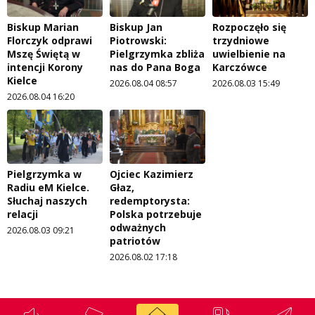
Biskup Marian
Biskup Jan
Rozpoczęło się
Florczyk odprawi
Piotrowski:
trzydniowe
Mszę Świętą w
Pielgrzymka zbliża
uwielbienie na
intencji Korony
nas do Pana Boga
Karczówce
Kielce
2026.08.04 08:57
2026.08.03 15:49
2026.08.04 16:20
Pielgrzymka w
Ojciec Kazimierz
Radiu eM Kielce.
Głaz,
Słuchaj naszych
redemptorysta:
relacji
Polska potrzebuje
odważnych
2026.08.03 09:21
patriotów
2026.08.02 17:18