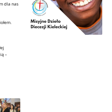
ym dla nas
iołem.
łej
ią –