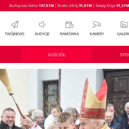
Słuchaj nas: Kielce
107,9 FM
| Busko-Zdrój
91,8 FM
| Święty Krzyż
91,3 F
TWÓJNEWS
AUDYCJE
RAMÓWKA
KAMERY
GALER
KOŚCIÓŁ
SPO