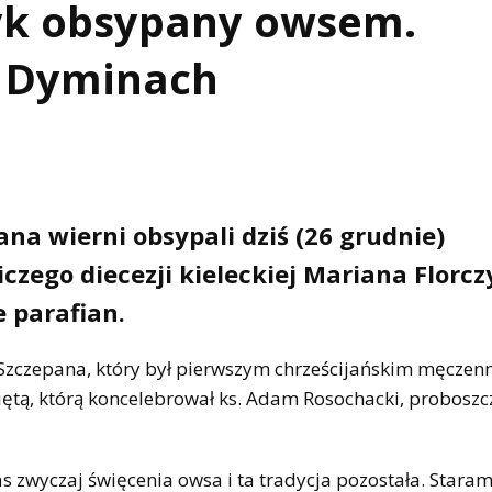
zyk obsypany owsem.
w Dyminach
a wierni obsypali dziś (26 grudnie)
ego diecezji kieleckiej Mariana Florcz
e parafian.
Szczepana, który był pierwszym chrześcijańskim męczen
ętą, którą koncelebrował ks. Adam Rosochacki, proboszcz
s zwyczaj święcenia owsa i ta tradycja pozostała. Staramy