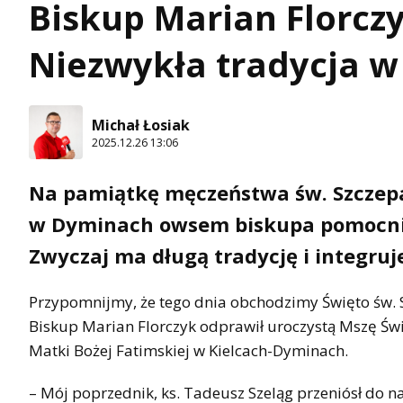
Biskup Marian Florc
Niezwykła tradycja 
Michał Łosiak
2025.12.26 13:06
Na pamiątkę męczeństwa św. Szczepan
w Dyminach owsem biskupa pomocnicz
Zwyczaj ma długą tradycję i integruj
Przypomnijmy, że tego dnia obchodzimy Święto św. 
Biskup Marian Florczyk odprawił uroczystą Mszę Świ
Matki Bożej Fatimskiej w Kielcach-Dyminach.
– Mój poprzednik, ks. Tadeusz Szeląg przeniósł do na