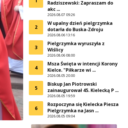
1
Radziszewski: Zapraszam do
akc ...
2026.08.07 09:26
W upalny dzień pielgrzymka
2
dotarła do Buska-Zdroju
2026.08.06 13:16
Pielgrzymka wyruszyła z
3
Wiślicy
2026.08.06 08:00
Msza Święta w intencji Korony
4
Kielce. "Piłkarze wi ...
2026.08.05 20:00
Biskup Jan Piotrowski
5
zainaugurował 45. Kielecką P ...
2026.08.05 19:59
Rozpoczyna się Kielecka Piesza
6
Pielgrzymka na Jasn ...
2026.08.05 09:04