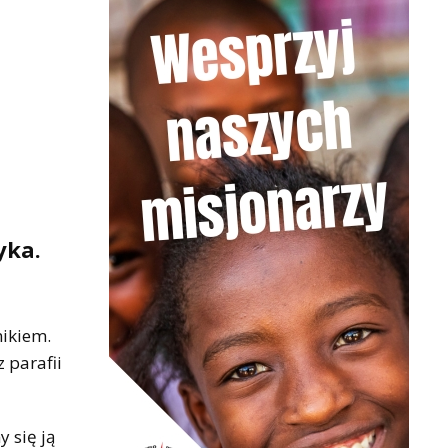
yka.
nikiem.
 parafii
 się ją