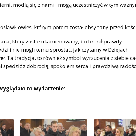
wierni, modlą się z nami i mogą uczestniczyć w tym ważn
gosławił owies, którym potem został obsypany przed kośc
pana, który został ukamienowany, bo bronił prawdy
dzi i nie mogli temu sprostać, jak czytamy w Dziejach
eł. Ta tradycja, to również symbol wyrzucenia z siebie ca
dni spędzić z dobrocią, spokojem serca i prawdziwą radośc
wyglądało to wydarzenie: