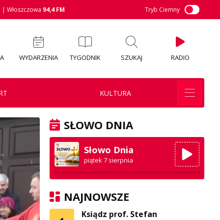
M
| Włoszczowa
94,4 FM
Tryb Ciemny
IA
WYDARZENIA
TYGODNIK
SZUKAJ
RADIO
RT
KULTURA
SŁOWO DNIA
Słowo Dnia
piątek 7 sierpnia
NAJNOWSZE
Ksiądz prof. Stefan