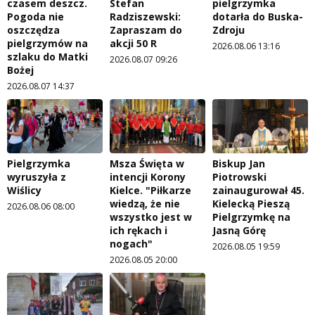
czasem deszcz.
Stefan
pielgrzymka
Pogoda nie
Radziszewski:
dotarła do Buska-
oszczędza
Zapraszam do
Zdroju
pielgrzymów na
akcji 50 R
2026.08.06 13:16
szlaku do Matki
2026.08.07 09:26
Bożej
2026.08.07 14:37
Pielgrzymka
Msza Święta w
Biskup Jan
wyruszyła z
intencji Korony
Piotrowski
Wiślicy
Kielce. "Piłkarze
zainaugurował 45.
wiedzą, że nie
Kielecką Pieszą
2026.08.06 08:00
wszystko jest w
Pielgrzymkę na
ich rękach i
Jasną Górę
nogach"
2026.08.05 19:59
2026.08.05 20:00