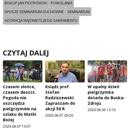
BISKUP JAN PIOTROWSKI
POWOLANIA
WYżSZE SEMINARIUM DUCHOWNE
SEMINARIUM
ADORACJA NAJSWIETSZEGO SAKRAMENTU
CZYTAJ DALEJ
Czasem słońce,
Ksiądz prof.
W upalny dzień
czasem deszcz.
Stefan
pielgrzymka
Pogoda nie
Radziszewski:
dotarła do Buska-
oszczędza
Zapraszam do
Zdroju
pielgrzymów na
akcji 50 R
2026.08.06 13:16
szlaku do Matki
2026.08.07 09:26
Bożej
2026.08.07 14:37