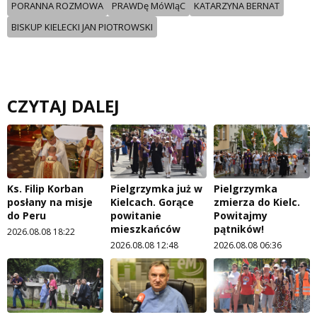
PORANNA ROZMOWA
PRAWDę MóWIąC
KATARZYNA BERNAT
BISKUP KIELECKI JAN PIOTROWSKI
CZYTAJ DALEJ
Ks. Filip Korban
Pielgrzymka już w
Pielgrzymka
posłany na misje
Kielcach. Gorące
zmierza do Kielc.
do Peru
powitanie
Powitajmy
mieszkańców
pątników!
2026.08.08 18:22
2026.08.08 12:48
2026.08.08 06:36